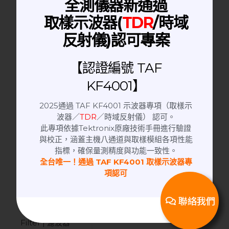
全測儀器新通過
取樣示波器(
TDR
/時域
Digital Multimeter | 數位萬用電錶
校準件
反射儀)認可專案
恆溫恆濕機
Torque Wrench | 扭力扳手
【認證編號 TAF
測試設備
掀蓋式隔離箱
KF4001】
Spectrum Analyzers 頻譜分析儀
2025通過 TAF KF4001 示波器專項（取樣示
Optical Communication | 光通訊儀器
波器／
TDR
／時域反射儀） 認可。
氣動式隔離箱
此專項依據Tektronix原廠技術手冊進行驗證
RF測試設備
與校正，涵蓋主機八通道與取樣模組各項性能
Horn Antenna Tripod | 天線腳架
指標，確保量測精度與功能一致性。
Coaxial Switch | 射頻微波同軸切換器
全台唯一！通過 TAF KF4001 取樣示波器專
Horn Antenna | 喇叭天線
項認可
Oscilloscope | 示波器
高頻量測治具
聯絡我們
Probe | 探頭.探棒
Filter | 濾波器