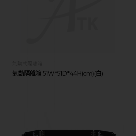
氣動式隔離箱
氣動隔離箱 51W*51D*44H(cm)(白)