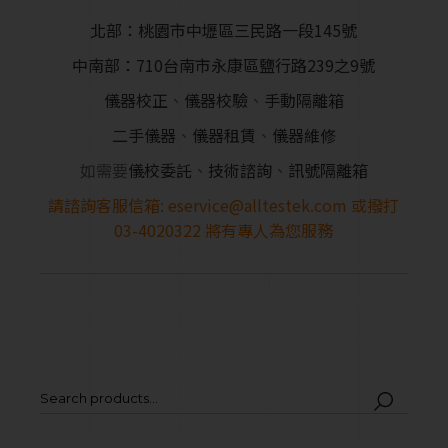
北部：桃園市中壢區三民路一段145號
中南部：710台南市永康區鹽行路239之9號
儀器校正
、
儀器校驗
、
手動隔離箱
二手儀器
、
儀器租賃
、
儀器維修
如需要
儀校委託
、
技術諮詢
、
訊號隔離箱
請諮詢客服信箱:
eservice@alltestek.com
或撥打
03-4020322
將有專人為您服務