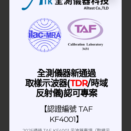
全測儀器新通過
取樣示波器(
TDR
/時域
手動隔離箱
反射儀)認可專案
RF Shielding Box 隔離箱
【認證編號 TAF
KF4001】
2025通過 TAF KF4001 示波器專項（取樣示