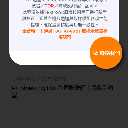
波器／
TDR
／時域反射儀） 認可。
此專項依據Tektronix原廠技術手冊進行驗證
與校正，涵蓋主機八通道與取樣模組各項性能
指標，確保量測精度與功能一致性。
全台唯一！通過 TAF KF4001 取樣示波器專
項認可
聯絡我們
手動隔離箱
掀蓋式隔離箱
RF Shielding Box 掀蓋隔離箱｜黑色手動
型