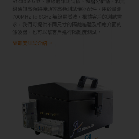
Rf cable Ghz、
無線通訊測試儀
、
頻譜分析儀
、
和
無
線通訊高頻轉接頭等高頻測試儀器配件。用於量測
700MHz to 8GHz 無線電磁波，根據客戶的測試需
求，我們可提供不同尺寸的隔離箱體及相應介面的
濾波器，也可以幫客戶進行隔離度測試。
隔離度測試介紹→