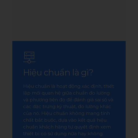
Hiệu chuẩn là gì?
Hiệu chuẩn là hoạt động xác định, thiết
lập mối quan hệ giữa chuẩn đo lường
và phương tiện đo để đánh giá sai số và
các đặc trưng kỹ thuật, đo lường khác
của nó. Hiệu chuẩn không mang tính
chất bắt buộc, dựa vào kết quả hiệu
chuẩn khách hàng tự quyết định xem
thiết bị có sử dụng nữa hay không.