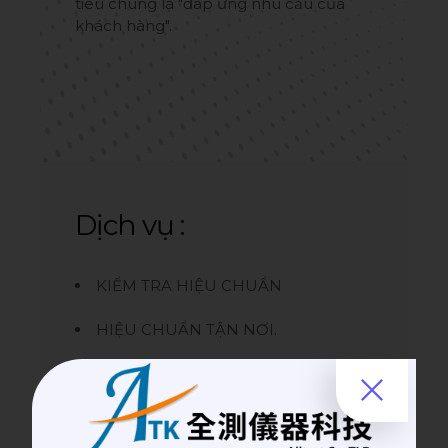
tiêu chung là "đáp ứng nhu cầu của
khách hàng".
Dịch vụ :
KIỂM TRA HIỆU CHUẨN
HIỆU CHUẨN TẬN NƠI.
HIỆU CHUẦN TẠI PHÒNG THÍ
NGHIỆM.
TƯ VẤN VỀ THIẾT BỊ ĐO LƯỜNG.