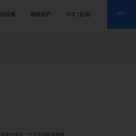
試設備
聯絡我們
中文 (台灣)
有原廠出身逾二十五年經驗
儀器維