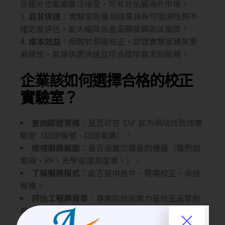
在國外也能被廣泛接受，可有效拓展海外市場。
品質保證
：實驗室的量測結果具有可追溯性與不
確定度評估，能大幅降低產品開發與測試風險。
成本效益
：相較於原廠校正，認證實驗室通常更
具彈性，能提供更快速且符合稽核要求的服務。
企業該如何選擇合格的校正
實驗室？
查詢認證資格
：是否可在 TAF 官方網站找到該實
驗室（認證編號、認證範疇）。
檢視服務範圍
：是否涵蓋您需要的儀器（電例如
電磁、RF、光學或溫濕度等。）。
了解服務模式
：能否提供急件、現場校正、收送
服務。
評估工程師背景
：專業的技術能力是校正品質的
基石。