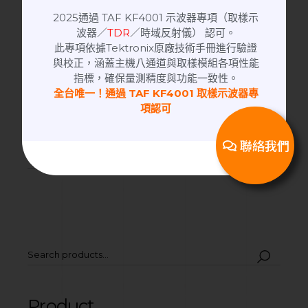
2025通過 TAF KF4001 示波器專項（取樣示
波器／
TDR
／時域反射儀） 認可。
此專項依據Tektronix原廠技術手冊進行驗證
與校正，涵蓋主機八通道與取樣模組各項性能
指標，確保量測精度與功能一致性。
除了 TAF 的定義之外，您可能也想知道
ISO/IEC
全台唯一！通過 TAF KF4001 取樣示波器專
17025 與 TAF 認證的關係
，
項認可
延伸閱讀：
ISO 17025 與 TAF 認證差在哪裡？
聯絡我們
Product