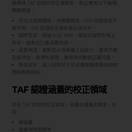
選擇具 TAF 認證的校正實驗室，對企業有以下幾個
關鍵價值：
符合法規與稽核：供應鏈稽核、ISO 認證或客戶
要求時，TAF 認證校正報告是必須文件。
國際互認：透過 ILAC MRA，報告在國際市場上
有效，避免出口產品再檢測。
品質保證：實驗室必須具備人員能力、量測不確
定度評估、追溯性管理，確保測試數據正確可靠。
降低成本：減少因測試不符或重複驗證帶來的時
間與費用損耗。
TAF 認證涵蓋的校正領域
目前 TAF 認證的校正領域，涵蓋多種量測需求，包
括：
電磁量
電量與時間頻率