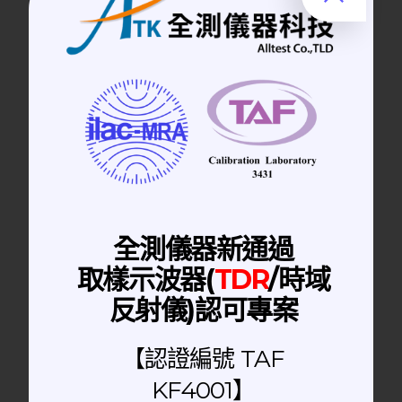
全測儀器科技的角色
全測儀器科技為
TAF 認證實驗室（編號：
3431）
，通過 ISO/IEC 17025 標準的專業
評鑑。
全測儀器校正實驗室專注於精確測量、穩定性能與
卓越的校正效率，以滿足客戶多元化需求並確保儀
器的最佳運行狀態。
我們的服務特色：
全測儀器新通過
涵蓋
電磁量
、RF、
光學
、
溫濕度
等多領域校正
取樣示波器(
TDR
/時域
由30 年專業經驗原廠背景工程師執行
反射儀)認可專案
急件三天完成，北部免費專車收送
校正報告具備國際效力，協助企業順利通過稽核
【認證編號 TAF
KF4001】