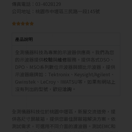
傳真電話：03-4028129
公司地址：桃園市中壢區三民路一段145號





產品說明
全測儀器科技為專業的示波器供應商。我們為您
的示波器提供
校驗
與
維修
服務。提供各式DSO、
DPO、MSO系列數位示波器與類比示波器，提供
示波器廠牌如：Tektronix、Keysight/Agilent、
Gwinstek、LeCroy、IWATSU等，如果有網站上
沒有列出的型號，歡迎
洽詢
。
全測儀器科技位於桃園中壢區，新屋交流道旁，提
供各尺寸屏蔽箱，提供您最佳屏蔽箱解決方案。依
測試需求，可選用不同介面的濾波器。測試EMC和