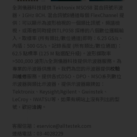
全測儀器科技提供 Tektronix MSO58 混合訊號示波
器，1GHz 8CH. 混合訊號8通道每個 FlexChannel 提
供：可以顯示為波形檢視的一個類比訊號，頻譜檢
視，或兩者同時提供TLP058 探棒的八個數位邏輯輸
入。取樣率 (所有類比/數位通道)即時：6.25 GS/s、
內插：500 GS/s。記錄長度 (所有類比/數位通道)：
62.5 點標準 (125 M 點選配升級)。波形擷取率
>500,000 波形/s全測儀器科技提供示波器服務，為
專業的示波器供應商。我們為您的示波器提供
校驗
與
維修
服務。提供各式DSO、DPO、MSO系列數位
示波器與類比示波器，提供示波器廠牌如：
Tektronix、Keysight/Agilent、Gwinstek、
LeCroy、IWATSU等，如果有網站上沒有列出的型
號，歡迎
洽詢
。
客服信箱：
eservice@alltestek.com
連絡電話：03-4028229