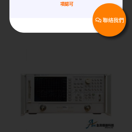
項認可
氣動式隔離箱
掀蓋式隔離箱
RF shielding box 氣動隔離箱｜黑
聯絡我們
色-393731