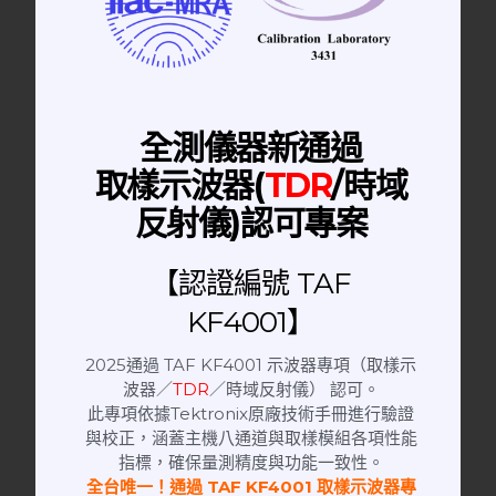
Network Analyzer | 網路分析儀
Keysight E5071C 2 port 向量網路分析
儀
全測儀器新通過
取樣示波器(
TDR
/時域
反射儀)認可專案
【認證編號 TAF
KF4001】
2025通過 TAF KF4001 示波器專項（取樣示
波器／
TDR
／時域反射儀） 認可。
此專項依據Tektronix原廠技術手冊進行驗證
與校正，涵蓋主機八通道與取樣模組各項性能
指標，確保量測精度與功能一致性。
全台唯一！通過 TAF KF4001 取樣示波器專