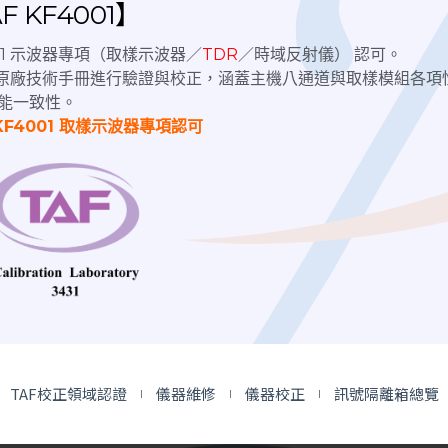
 KF4001】
4001 示波器專項（取樣示波器／
TDR
／時域反射儀） 認可。
nix原廠技術手冊進行驗證與校正，涵蓋主機八通道與取樣模組各項
能一致性。
KF4001 取樣示波器專項認可
RF Adapter | 高頻轉接頭
26.5 GHz│SMA-KFKG RF
Adapter 高頻轉接頭
TAF校正領域認證
儀器維修
儀器校正
訊號隔離箱總覽