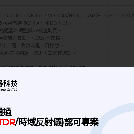
d、Cat-M1、NB-IoT、W-CDMA/HSPA、GSM/EGPRS、TD-SC
高達 5CC 4×4 MIMO 測試。
幅縮短晶片調整與RF校正時間。
路遠端控制與自動化測試腳本支援。
式操作介面，測試流程一目瞭然。
執行通過/失敗判定，減少人工操作錯誤。
C 等無線通訊綜合測試儀，歡迎點擊查看維修案例！
提供各尺寸屏蔽箱，提供您最佳屏蔽箱解決方案。依測試需求，可
測試等，RF功能相關測試。 隔離外部基站信號、外部干擾信號
流程的整合，簡化流程並提高效率。
通過
TDR
/時域反射儀)認可專案