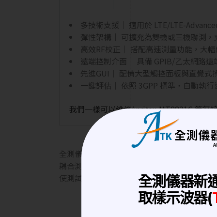
多技術支援｜ 適用於 LTE/LTE-Advance
彈性架構｜ 可擴充為雙機或三機聯測，支援最
高效RF校正｜ 搭配高速測量功能，大
遠端控制介面｜ 具備 GPIB/乙太網
先進GUI｜ 配備大型觸控面板與直覺
一鍵評估｜ 依照 3GPP 標準，自動
我們一樣可以維修Anritsu MT8821
全測儀器科技位於桃園中壢區，新屋交流道旁，
耦合測試、發射機輻射功率測試、接收機靈敏度
使測試更精確，隔離測試設備干擾，多種測試
全測儀器新
取樣示波器(