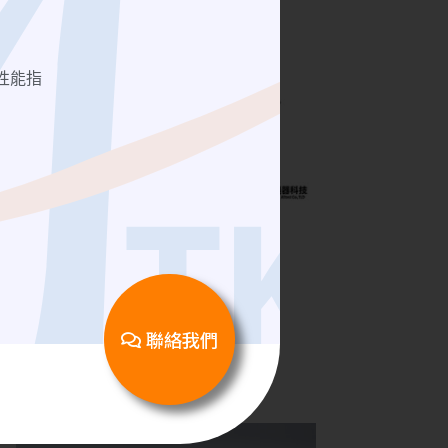
性能指
氣動式隔離箱
訊號隔離箱 CO-474943
聯絡我們