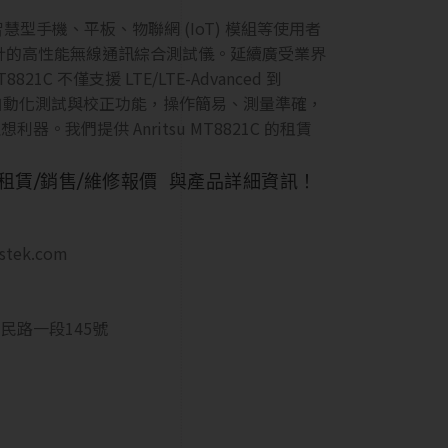
是專為智慧型手機、平板、物聯網 (IoT) 模組等使用者
計的高性能無線通訊綜合測試儀。延續廣受業界
821C 不僅支援 LTE/LTE-Advanced 到
項自動化測試與校正功能，操作簡易、測量準確，
。我們提供 Anritsu MT8821C 的租賃
1C租賃/銷售/維修報價 與產品詳細資訊！
estek.com
民路一段145號