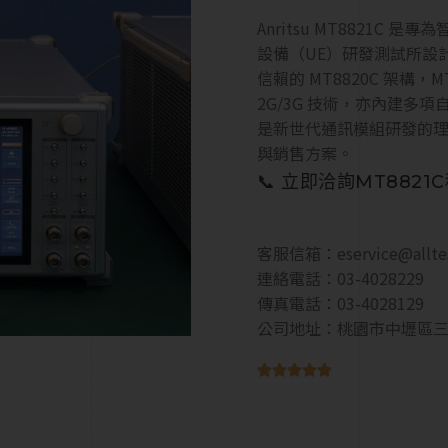
Anritsu MT8821C 
設備（UE）研發測試所設
信賴的 MT8820C 架構，MT8
2G/3G 技術，亦內建多
是新世代通訊模組研發的理想利器
與銷售方案。
📞 立即洽詢MT882
客服信箱：
eservice@allt
連絡電話：03-4028229
傳真電話：03-4028129
公司地址：桃園市中壢區三




