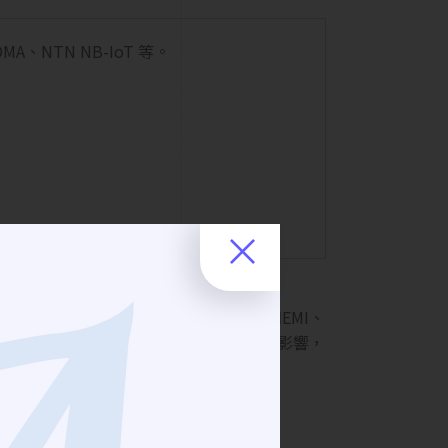
DMA、NTN NB-IoT 等。
選用不同介面的濾波器。測試EMC和EMI、
，吸收箱內射頻信號。 降低外部人員的影響，