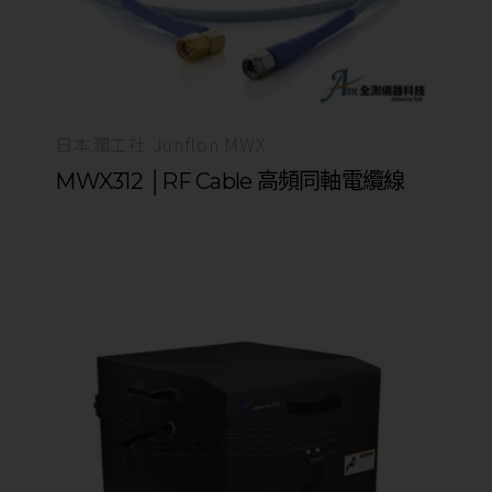
日本潤工社 Junflon MWX
MWX312 │RF Cable 高頻同軸電纜線