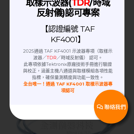
取樣示波器(
TDR
/時域
反射儀)認可專案
【認證編號 TAF
RF Cable | 同軸電纜
KF4001】
ATK-RG400 SMA(M) to SMA(M)│RF
2025通過 TAF KF4001 示波器專項（取樣示
cable 同軸電纜
波器／
TDR
／時域反射儀） 認可。
此專項依據Tektronix原廠技術手冊進行驗證
與校正，涵蓋主機八通道與取樣模組各項性能
指標，確保量測精度與功能一致性。
全台唯一！通過 TAF KF4001 取樣示波器專
項認可
聯絡我們