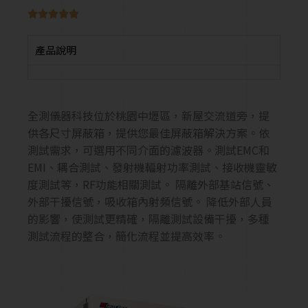





產品說明
全測儀器科技位於桃園中壢區，新屋交流道旁，提
供各尺寸屏蔽箱，提供您最佳屏蔽箱解決方案。依
測試需求，可選用不同介面的濾波器。測試EMC和
EMI、耦合測試、發射機輻射功率測試、接收機靈敏
度測試等，RF功能相關測試。 隔離外部基站信號、
外部干擾信號，吸收箱內射頻信號。 降低外部人員
的影響，使測試更精確，隔離測試設備干擾，多種
測試流程的整合，簡化流程並提高效率。