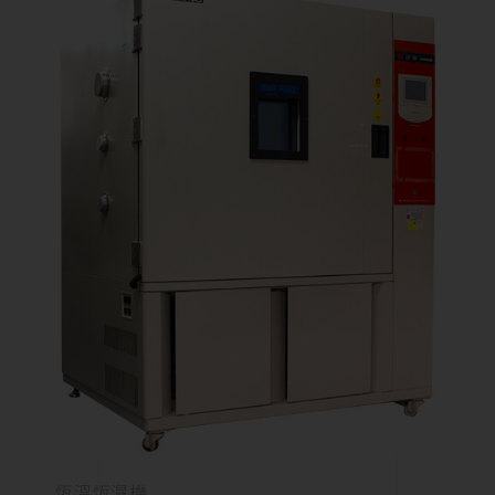
恆溫恆濕機