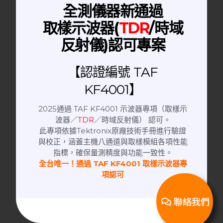
全測儀器新通過
取樣示波器(
TDR
/時域
反射儀)認可專案
【認證編號 TAF
Torque Wrench | 扭力扳手
2.92mm 0.9NM Type Torque Wrench
KF4001】
高精度SMA型扭力扳手
2025通過 TAF KF4001 示波器專項（取樣示
波器／
TDR
／時域反射儀） 認可。
此專項依據Tektronix原廠技術手冊進行驗證
與校正，涵蓋主機八通道與取樣模組各項性能
指標，確保量測精度與功能一致性。
全台唯一！通過 TAF KF4001 取樣示波器專
項認可
聯絡我們