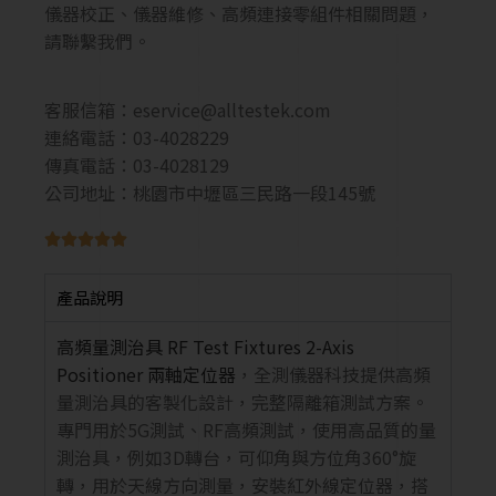
儀器校正、儀器維修、高頻連接零組件相關問題，
請聯繫我們。
客服信箱：
eservice@alltestek.com
連絡電話：03-4028229
傳真電話：03-4028129
公司地址：桃園市中壢區三民路一段145號





產品說明
高頻量測治具
RF Test Fixtures
2-Axis
Positioner
兩軸定位器
，全測儀器科技提供高頻
量測治具的客製化設計，完整隔離箱測試方案。
專門用於5G測試、RF高頻測試，使用高品質的量
測治具，例如3D轉台，可仰角與方位角360°旋
轉，用於天線方向測量，安裝紅外線定位器，搭