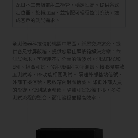
配日本工業級雷射二極管，穩定性高。提供各式
定位器、旋轉底座、並搭配可編程控制系統，達
成客戶的測試需求。
全測儀器科技位於桃園中壢區，新屋交流道旁，提
供各尺寸屏蔽箱，提供您最佳屏蔽箱解決方案。依
測試需求，可選用不同介面的濾波器。測試EMC和
EMI、耦合測試、發射機輻射功率測試、接收機靈敏
度測試等，RF功能相關測試。 隔離外部基站信號、
外部干擾信號，吸收箱內射頻信號。 降低外部人員
的影響，使測試更精確，隔離測試設備干擾，多種
測試流程的整合，簡化流程並提高效率。