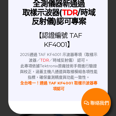
全測儀器新通過
取樣示波器(
TDR
/時域
反射儀)認可專案
【認證編號 TAF
KF4001】
2025通過 TAF KF4001 示波器專項（取樣示
Signal Generator | 訊號產生器
波器／
TDR
／時域反射儀） 認可。
此專項依據Tektronix原廠技術手冊進行驗證
HP 83640B 信號產生器
與校正，涵蓋主機八通道與取樣模組各項性能
指標，確保量測精度與功能一致性。
全台唯一！通過 TAF KF4001 取樣示波器專
項認可
聯絡我們