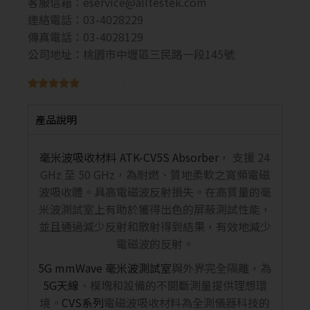
客服信箱：
eservice@alltestek.com
連絡電話：03-4028229
傳真電話：03-4028129
公司地址：桃園市中壢區三民路一段145號





產品說明
毫米波吸收材料
ATK-CV5S
Absorber
， 支援 24
GHz 至 50 GHz，為耐燃、質地柔軟之寬頻電磁
波吸收體。具高電磁波反射損失。在高質量的毫
米波測試室上有助於獲得出色的屏蔽測試性能，
並且通過減少反射和散射得到結果，有效地減少
電磁波的反射。
5G mmWave
毫米波測試室
與外界完全隔離，為
5G天線
、模塊和設備的不間斷測量提供理想環
境。
CVS系列
電磁波吸收材料為全測儀器科技的