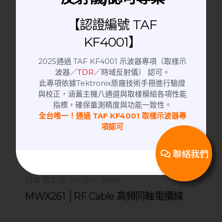
【認證編號 TAF
KF4001】
2025通過 TAF KF4001 示波器專項（取樣示
波器／
TDR
／時域反射儀） 認可。
此專項依據Tektronix原廠技術手冊進行驗證
與校正，涵蓋主機八通道與取樣模組各項性能
指標，確保量測精度與功能一致性。
全台唯一！通過 TAF KF4001 取樣示波器專
項認可
聯絡我們
日本潤工社 Junflon MWX
MWX261 │RF Cable 高頻同軸電纜線