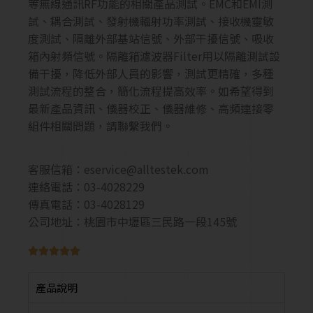
等無線通訊RF功能的相關產品測試。EMC和EMI測
試、耦合測試、發射機輻射功率測試、接收機靈敏
度測試、隔離外部基站信號、外部干擾信號、吸收
箱內射頻信號。隔離箱濾波器Filter用以隔離測試設
備干擾，降低外部人員的影響，測試更精確，多種
測試流程的整合，簡化流程提高效率。如希望得到
最新產品資訊、儀器校正、儀器維修、高頻連接零
組件相關問題，請聯繫我們。
客服信箱：
eservice@alltestek.com
連絡電話：03-4028229
傳真電話：03-4028129
公司地址：桃園市中壢區三民路一段145號





產品說明