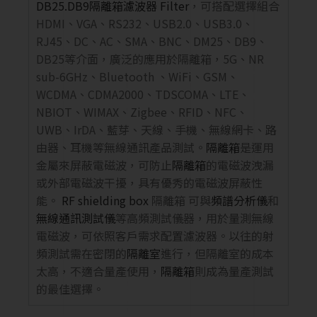
DB25.DB9隔離箱濾波器 Filter
，可搭配選擇組合
HDMI、VGA、RS232、USB2.0、USB3.0、
RJ45、DC、AC、SMA、BNC、DM25、DB9、
DB25等介面，廣泛的應用於隔離箱，5G、NR
sub-6GHz、Bluetooth 、WiFi、GSM、
WCDMA、CDMA2000、TDSCOMA、LTE、
NBIOT、WIMAX、Zigbee、RFID、NFC、
UWB、IrDA、藍芽、天線、手機、無線網卡、路
由器、耳機等無線通訊產品測試。
隔離箱
是運用
金屬來屏蔽電磁波，可防止
隔離箱
的電磁波洩漏
或外部電磁波干擾，具有優秀的電磁波屏蔽性
能。
RF shielding box
隔離箱 可與
頻譜分析儀
和
無線通訊測試儀
等高頻測試儀器，用於量測無線
電磁波，可依照客戶需求配置濾波器。以往的射
頻測試需在密閉的
隔離室
進行，但隔離室的成本
太高，不適合量產使用，
隔離箱
則成為量產測試
的最佳選擇。