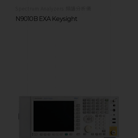
Spectrum Analyzers 頻譜分析儀
N9010B EXA Keysight