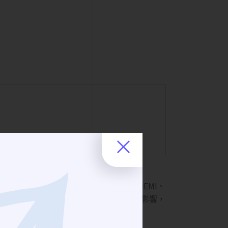
選用不同介面的濾波器。測試EMC和EMI、
，吸收箱內射頻信號。 降低外部人員的影響，