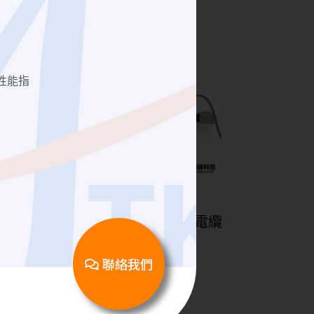
性能指
日本潤工社 Junflon MWX
MWX461 │RF Cable 高頻同軸電纜
線
聯絡我們