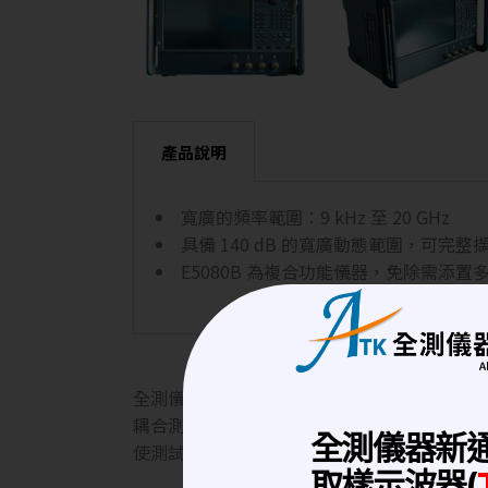
產品說明
寬廣的頻率範圍：9 kHz 至 20 GHz
具備 140 dB 的寬廣動態範圍，可完
E5080B 為複合功能儀器，免除需添置
全測儀器科技位於桃園中壢區，新屋交流道旁，
耦合測試、發射機輻射功率測試、接收機靈敏度
全測儀器新
使測試更精確，隔離測試設備干擾，多種測試
取樣示波器(