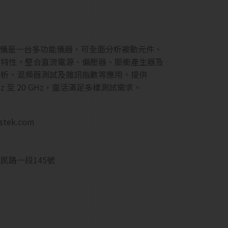
網路分析儀是一台多功能儀器，可全面分析被動元件、
的特性。整合直流電源、偏壓器、脈衝產生器及
分析、混頻器測試及雜訊指數等應用。提供
kHz 至 20 GHz，靈活滿足多樣測試需求。
estek.com
民路一段145號