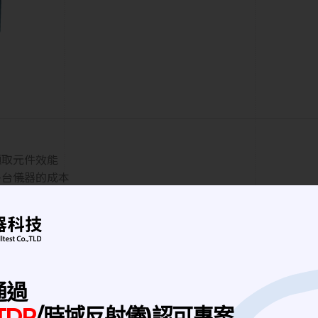
整擷取元件效能
多台儀器的成本
提供各尺寸屏蔽箱，提供您最佳屏蔽箱解決方案。依測試需求，可
測試等，RF功能相關測試。 隔離外部基站信號、外部干擾信號
通過
流程的整合，簡化流程並提高效率。
TDR
/時域反射儀)認可專案