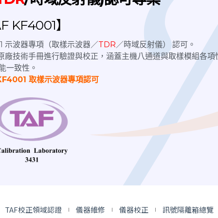
 KF4001】
4001 示波器專項（取樣示波器／
TDR
／時域反射儀） 認可。
nix原廠技術手冊進行驗證與校正，涵蓋主機八通道與取樣模組各項
能一致性。
KF4001 取樣示波器專項認可
Horn Antenna Tripod | 天線腳架
Horn Antenna Tripod 126cm 兩
節式天線腳架
TAF校正領域認證
儀器維修
儀器校正
訊號隔離箱總覽