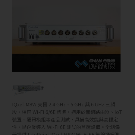
IQxel-M8W 支援 2.4 GHz、5 GHz 與 6 GHz 三頻
段，相容 Wi-Fi 6/6E 標準，適用於無線路由器、IoT
裝置、通訊模組等產品測試，具備高效能與高穩定
性，是企業導入 Wi-Fi 6E 測試的首選設備。全測儀
器提供 LitePoint IQxel-M8W Wi-Fi 6E 無線通訊測