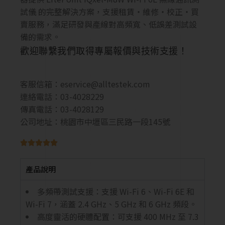
試儀 的完整解決方案，支援租賃・維修・校正・買
賣服務，滿足研發與產線對高頻寬、低誤差測試設
備的需求。
歡迎聯繫我們取得專屬報價與技術支援！
客服信箱：
eservice@alltestek.com
連絡電話：03-4028229
傳真電話：03-4028129
公司地址：桃園市中壢區三民路一段145號





產品說明
多頻帶測試支援：支援 Wi-Fi 6、Wi-Fi 6E 和
Wi-Fi 7，涵蓋 2.4 GHz、5 GHz 和 6 GHz 頻段。
高度靈活的硬體配置：可支援 400 MHz 至 7.3