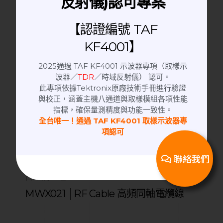
反射儀)認可專案
【認證編號 TAF
KF4001】
2025通過 TAF KF4001 示波器專項（取樣示
波器／
TDR
／時域反射儀） 認可。
此專項依據Tektronix原廠技術手冊進行驗證
與校正，涵蓋主機八通道與取樣模組各項性能
指標，確保量測精度與功能一致性。
全台唯一！通過 TAF KF4001 取樣示波器專
項認可
聯絡我們
日本潤工社 Junflon MWX
MWX021 │RF Cable 高頻同軸電纜線