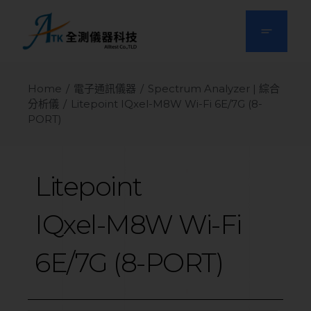
Home
電子通訊儀器
Spectrum Analyzer | 綜合
分析儀
Litepoint IQxel-M8W Wi-Fi 6E/7G (8-
PORT)
Litepoint
IQxel-M8W
Wi-Fi
6E/7G
(8-PORT)