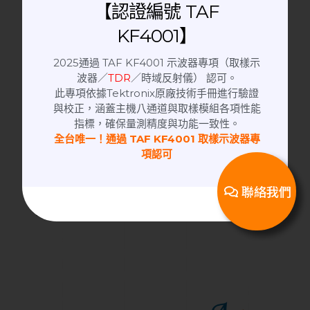
【認證編號 TAF
KF4001】
2025通過 TAF KF4001 示波器專項（取樣示
波器／
TDR
／時域反射儀） 認可。
此專項依據Tektronix原廠技術手冊進行驗證
與校正，涵蓋主機八通道與取樣模組各項性能
指標，確保量測精度與功能一致性。
全台唯一！通過 TAF KF4001 取樣示波器專
項認可
手動隔離箱
聯絡我們
RF Shielding Box 隔離箱｜EMI RFI
Noise Tester