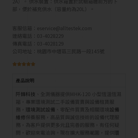
2A）。 供水裝置：供水箱置於試驗箱體前方的下
部，便於補充供水（容量約為20L）。
客服信箱：
eservice@alltestek.com
連絡電話：03-4028229
傳真電話：03-4028129
公司地址：桃園市中壢區三民路一段145號





產品說明
阡鋒科技
、全測儀器提供MHK-120 小型恆溫恆濕
箱，專業環境測試二手設備買賣與設備租賃服
務，
環境測試設備
、零配件買賣及相關環境
設備
維修
保養服務，高品質與誠信技術的設備代理服
務，為客戶提供更多元且完善的服務，有任何疑
問，歡迎來電洽詢。現在擴大服務範圍，提供
環