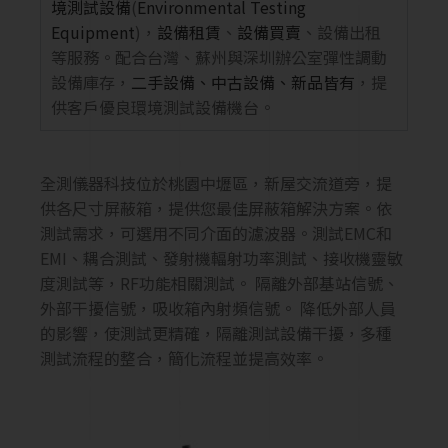
境測試設備
(
Environmental Testing
Equipment
)，
設備租賃
、
設備買賣
、設備出租
等服務。配合台灣、蘇州與深圳辦公室彈性調動
設備庫存，
二手設備、中古設備、新品皆有
，提
供客戶優良環境測試設備機台。
全測儀器科技位於桃園中壢區，新屋交流道旁，提
供各尺寸屏蔽箱，提供您最佳屏蔽箱解決方案。依
測試需求，可選用不同介面的濾波器。測試EMC和
EMI、耦合測試、發射機輻射功率測試、接收機靈敏
度測試等，RF功能相關測試。 隔離外部基站信號、
外部干擾信號，吸收箱內射頻信號。 降低外部人員
的影響，使測試更精確，隔離測試設備干擾，多種
測試流程的整合，簡化流程並提高效率。