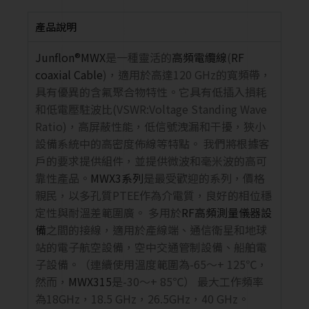
產品說明
Junflon®MWX
是一種靈活的
高頻電纜線
(
RF
coaxial Cable
)，適用於高達120 GHz的寬頻帶，
具有優異的含氟聚合物特性。它具有低插入損耗
和低電壓駐波比(VSWR:Voltage Standing Wave
Ratio)，高屏蔽性能，低信號洩漏和干擾，狹小
設備系統中的高密度佈線等特點。 我們將根據客
戶的要求提供組件，並提供微波和毫米波的高可
靠性產品。
MWX3系列
是最受歡迎的系列，價格
親民，以多孔質PTEE作為介電質，良好的相位穩
定性與耐溫差範圍廣。 多用於
RF高頻測量儀器設
備
之間的接線，適用於產線端、通信衛星和地球
站的電子航空設備，空中交通管制設備、船舶電
子設備。（連續使用溫度範圍為-65〜+ 125℃，
然而，
MWX315
是-30〜+ 85℃） 最大工作頻率
為18GHz，18.5 GHz，26.5GHz，40 GHz。