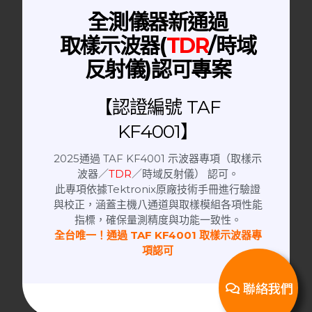
全測儀器新通過
取樣示波器(
TDR
/時域
反射儀)認可專案
日本潤工社 Junflon MWX
MWX461 │RF Cable 高頻同軸電纜線
【認證編號 TAF
KF4001】
2025通過 TAF KF4001 示波器專項（取樣示
波器／
TDR
／時域反射儀） 認可。
此專項依據Tektronix原廠技術手冊進行驗證
與校正，涵蓋主機八通道與取樣模組各項性能
指標，確保量測精度與功能一致性。
全台唯一！通過 TAF KF4001 取樣示波器專
項認可
聯絡我們