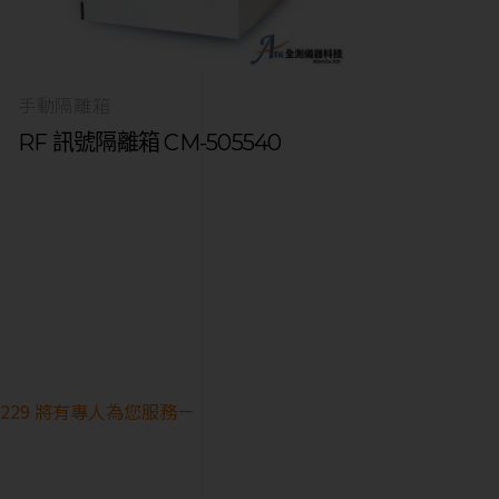
手動隔離箱
RF 訊號隔離箱 CM-505540
28229 將有專人為您服務－