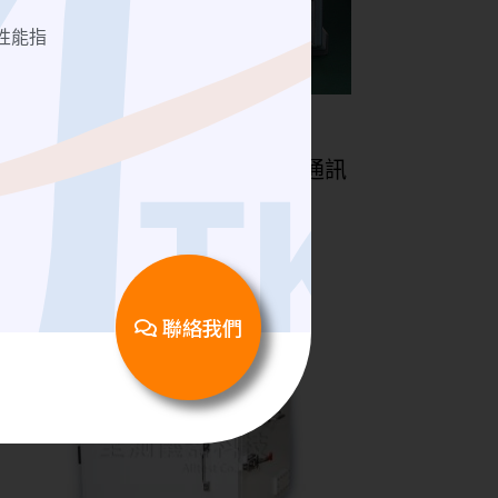
性能指
Spectrum Analyzer | 綜合分析儀
安立知Anritsu MT8821C 無線通訊
綜合測試儀
聯絡我們