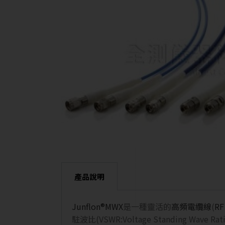
產品說明
Junflon®MWX
是一種靈活的
高頻電纜線
(
RF
駐波比(VSWR:Voltage Standin