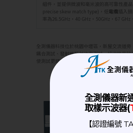
組件，並提供微波和毫米波的高可靠性產
precise skew match type)，低
電纜
插入損
率為26.5GHz，40 GHz，50GHz，67 GHz
全測儀器科技位於桃園中壢區，新屋交流道旁，
耦合測試、發射機輻射功率測試、接收機靈敏度
使測試更精確，隔離測試設備干擾，多種測試
全測儀器新
取樣示波器(
【認證編號 TAF