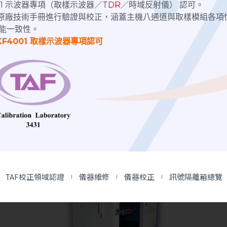
4001 示波器專項（取樣示波器／
TDR
／時域反射儀） 認可。
nix原廠技術手冊進行驗證與校正，涵蓋主機八通道與取樣模組各項
能一致性。
手動隔離箱
掀蓋式隔離箱
KF4001 取樣示波器專項認可
RF Shielding Box 掀蓋隔離箱｜黑
色手動型
TAF校正領域認證
儀器維修
儀器校正
訊號隔離箱總覽