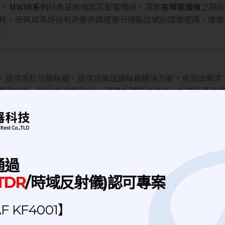
品。
MWX6系列
特色是高精度匹配電纜線，兩根
高頻電纜線
之間的偏
耗，使其成為評估和測量高精度差分傳輸信號的理想選擇。連續使用
。
提供各尺寸屏蔽箱，提供您最佳屏蔽箱解決方案。依測試需求，可
測試等，RF功能相關測試。 隔離外部基站信號、外部干擾信號
流程的整合，簡化流程並提高效率。
通過
TDR
/時域反射儀)認可專案
 KF4001】