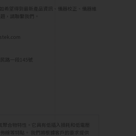
GHz。如希望得到最新產品資訊、儀器校正、儀器維
問題，請聯繫我們。
estek.com
民路一段145號
的含氟聚合物特性。它具有低插入損耗和低電壓
中的高密度佈線等特點。 我們將根據客戶的要求提供