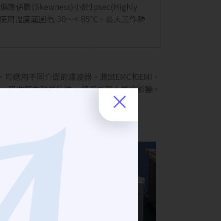
態係數(Skewness)小於1psec(Highly
溫度範圍為-30〜+ 85℃，最大工作頻
選用不同介面的濾波器。測試EMC和EMI、
，吸收箱內射頻信號。 降低外部人員的影響，