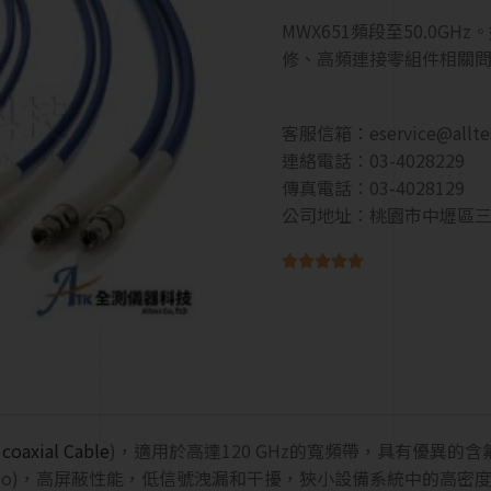
MWX651頻段至50.0
修、高頻連接零組件相關
客服信箱：
eservice@allt
連絡電話：03-4028229
傳真電話：03-4028129
公司地址：桃園市中壢區三





 coaxial Cable
)，適用於高達120 GHz的寬頻帶，具有優異
g Wave Ratio)，高屏蔽性能，低信號洩漏和干擾，狹小設備系統