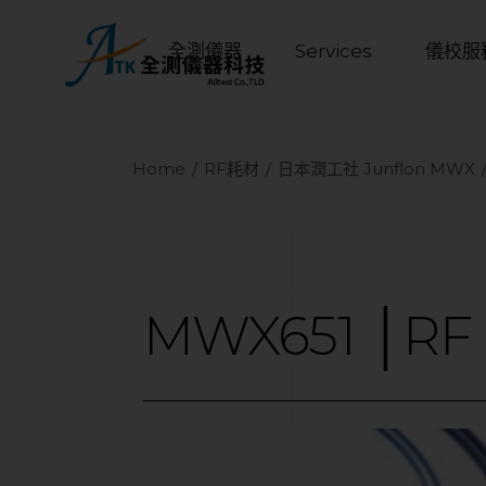
全測儀器
Services
儀校服
Home
RF耗材
日本潤工社 Junflon MWX
MWX651
│RF