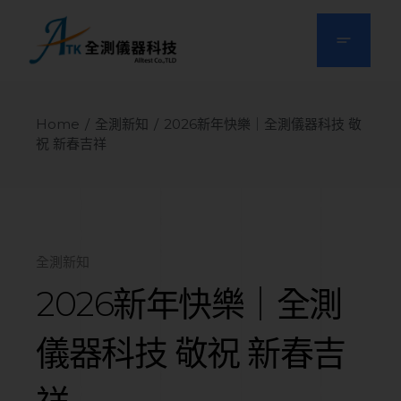
Home
全測新知
2026新年快樂｜全測儀器科技 敬
祝 新春吉祥
全測新知
2026新年快樂｜全測
儀器科技 敬祝 新春吉