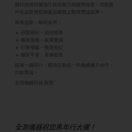
器科技將持續強化技術能力與服務效率，協助客
戶在品質管控與產品開發上取得更佳成果。
新春佳節，敬祝各界：
🔹 研發順利、測試精準
🔹 專案推進、成果豐碩
🔹 訂單穩健、營運長紅
🔹 闔家平安、萬事如意
感謝一路同行，期待在新的一年繼續攜手合作，
共創價值。
全測儀器科技 敬賀
全測儀器祝您馬年行大運！