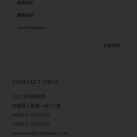
CONTACT INFO
320, 台灣桃園市
中壢區三民路一段147號
+886 3-4028229
+886 3-4020322
eservice@alltestek.com