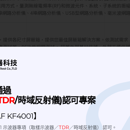
應用方式，量測無線電頻率(RF)和微波元件、系統、子系統的
埠網路分析儀、4埠網路分析儀、USB型網路分析儀、毫米波網
提供各尺寸屏蔽箱，提供您最佳屏蔽箱解決方案。依測試需求，可
測試等，RF功能相關測試。 隔離外部基站信號、外部干擾信號
流程的整合，簡化流程並提高效率。
通過
TDR
/時域反射儀)認可專案
 KF4001】
4001 示波器專項（取樣示波器／
TDR
／時域反射儀） 認可。