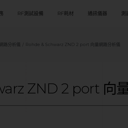
務
RF測試設備
RF耗材
通訊儀器
測
 | 網路分析儀
Rohde & Schwarz ZND 2 port 向量網路分析儀
warz
ZND
2
port
向