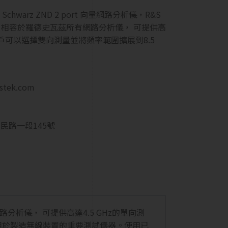
chwarz ZND 2 port 向量網路分析儀，R&S
，相容於羅德史瓦茲所有網路分析儀， 可提供高
。客戶可以選擇雙向測量並將頻率範圍擴展到8.5
estek.com
民路一段145號
析儀， 可提供高達4.5 GHz的單向測
用於製造無線裝置的重要測試儀器。使用已