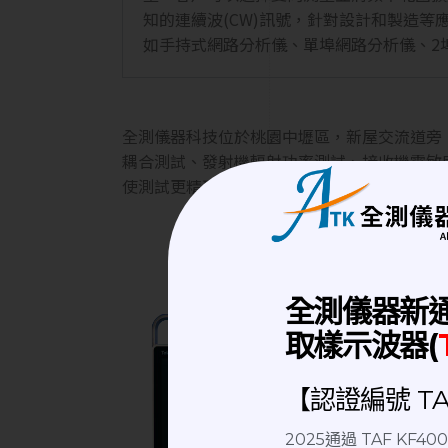
知的連續波(CW)訊號，針對設計和製造等
如手持式網路分析儀、單埠網路分析儀、2
全測儀器科技位於桃園中壢區，新屋交流道旁，
耦合測試、發射機輻射功率測試、接收機靈敏度
使測試更精確，隔離測試設備干擾，多種測試
全測儀器新
取樣示波器(
【認證編號 TAF
2025通過 TAF KF