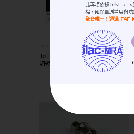
此專項依據Tektro
標，確保量測精度與功
全台唯一！通過 TAF 
Oscilloscope | 示波器
Tektronix MSO58 1GHz 8CH. 混合
訊號示波器