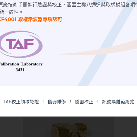
nix原廠技術手冊進行驗證與校正，涵蓋主機八通道與取樣模組各項
能一致性。
手動隔離箱
KF4001 取樣示波器專項認可
隔離箱 CM-606060
TAF校正領域認證
儀器維修
儀器校正
訊號隔離箱總覽