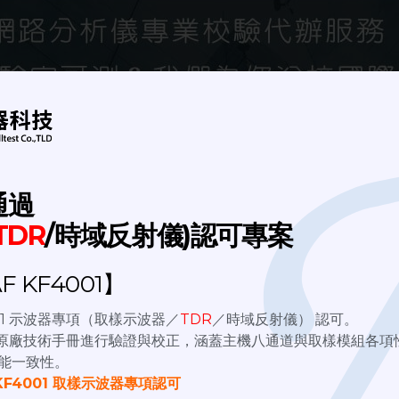
通過
TDR
/時域反射儀)認可專案
 KF4001】
4001 示波器專項（取樣示波器／
TDR
／時域反射儀） 認可。
nix原廠技術手冊進行驗證與校正，涵蓋主機八通道與取樣模組各項
能一致性。
KF4001 取樣示波器專項認可