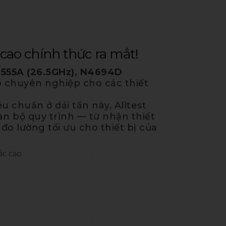
 cao chính thức ra mắt!
7555A (26.5GHz), N4694D
ợp chuyên nghiệp
cho các thiết
u chuẩn ở dải tần này, Alltest
àn bộ quy trình — từ nhận thiết
o lường tối ưu cho thiết bị của
ác cao