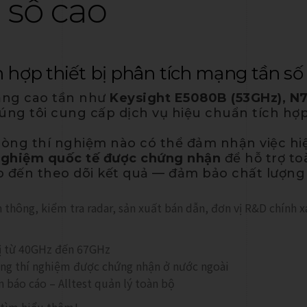
 số cao
h hợp thiết bị phân tích mạng tần số
mạng cao tần như
Keysight E5080B (53GHz), N
húng tôi cung cấp
dịch vụ hiệu chuẩn tích h
phòng thí nghiệm nào có thể đảm nhận việc hiệ
nghiệm quốc tế được chứng nhận
để hỗ trợ to
o đến theo dõi kết quả — đảm bảo chất lượng đ
thông, kiểm tra radar, sản xuất bán dẫn, đơn vị R&D chính x
bị từ 40GHz đến 67GHz
òng thí nghiệm được chứng nhận ở nước ngoài
 báo cáo – Alltest quản lý toàn bộ