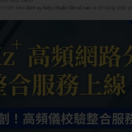
tìm hiểu thêm!
ạn triển khai
dịch vụ hiệu chuẩn tần số cao
và dễ dàng khắc p