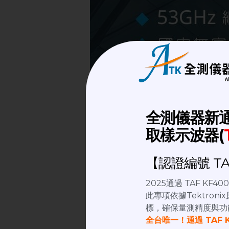
全測儀器新
取樣示波器(
【認證編號 TAF
2025通過 TAF KF
此專項依據Tektro
標，確保量測精度與功
全台唯一！通過 TAF 