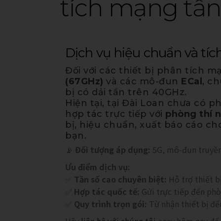
tích mạng tần
Dịch vụ hiệu chuẩn và tíc
Đối với các thiết bị phân tích 
(67GHz)
và các mô-đun
ECal
, c
bị có dải tần trên 40GHz.
Hiện tại, tại Đài Loan chưa có 
hợp tác trực tiếp với
phòng thí 
bị, hiệu chuẩn, xuất báo cáo ch
bạn.
📡
Đối tượng áp dụng:
5G, mô-đun truyền 
Ưu điểm dịch vụ:
✅
Tần số cao chuyên biệt:
Hỗ trợ thiết 
✅
Hợp tác quốc tế:
Gửi trực tiếp đến ph
✅
Quy trình trọn gói:
Từ nhận thiết bị đến