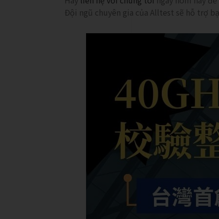
Hãy
liên hệ với chúng tôi
ngay hôm nay để 
Đội ngũ chuyên gia của Alltest sẽ hỗ trợ b