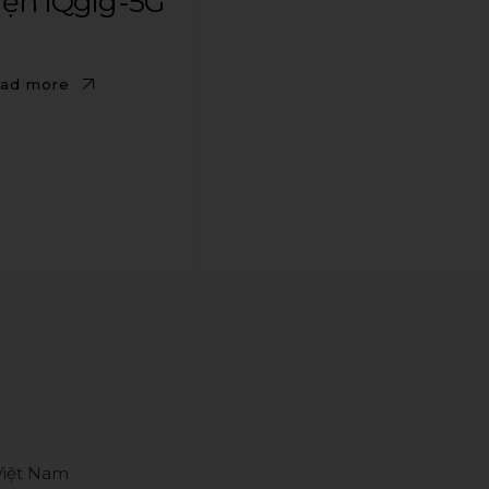
iện IQgig-5G
ad more
 Việt Nam