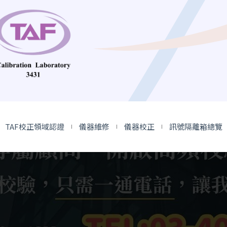
TAF校正領域認證
儀器維修
儀器校正
訊號隔離箱總覽