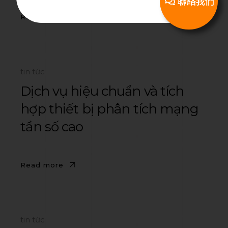
聯絡我們
Read more
tin tức
Dịch vụ hiệu chuẩn và tích
hợp thiết bị phân tích mạng
tần số cao
Read more
tin tức