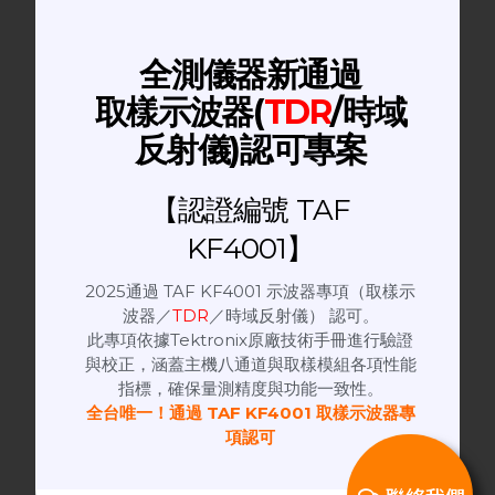
thức của Alltest Việt Nam để khám phá thêm
thông tin:
www.alltestek.com/vi
全測儀器新通過
取樣示波器(
TDR
/時域
反射儀)認可專案
【認證編號 TAF
KF4001】
Related posts
2025通過 TAF KF4001 示波器專項（取樣示
波器／
TDR
／時域反射儀） 認可。
此專項依據Tektronix原廠技術手冊進行驗證
與校正，涵蓋主機八通道與取樣模組各項性能
tin tức
指標，確保量測精度與功能一致性。
Giải pháp kiểm tra 5G toàn
全台唯一！通過 TAF KF4001 取樣示波器專
項認可
diện IQgig-5G