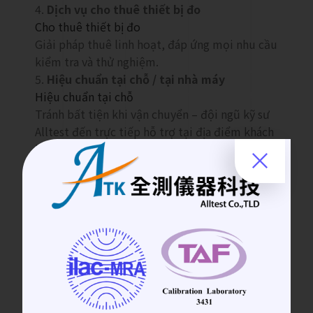
Dịch vụ cho thuê thiết bị đo
Cho thuê thiết bị đo
Giải pháp thuê linh hoạt, đáp ứng mọi nhu cầu
kiểm tra và thử nghiệm.
Hiệu chuẩn tại chỗ / tại nhà máy
Hiệu chuẩn tại chỗ
Tránh bất tiện khi vận chuyển – đội ngũ kỹ sư
Alltest đến trực tiếp hỗ trợ tại địa điểm khách
hàng.
✨
Alltest Co., LTD
sẽ tiếp tục phát triển và
đầu tư lâu dài tại thị trường Việt Nam,
cung cấp các giải pháp thiết bị đo lường
chuyên nghiệp nhất, giúp khách hàng nâng cao
hiệu quả trong nghiên cứu và sản xuất.
👉 Mời Quý khách truy cập trang web chính