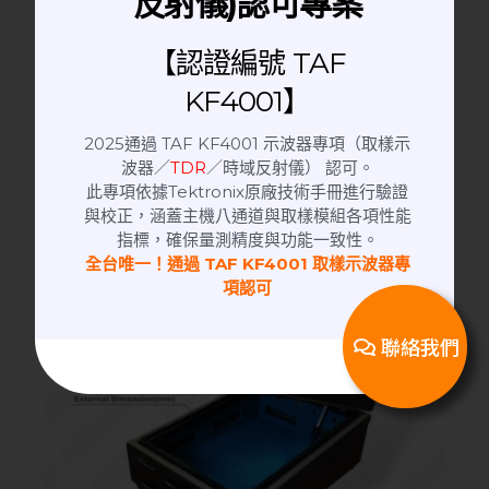
反射儀)認可專案
【認證編號 TAF
KF4001】
2025通過 TAF KF4001 示波器專項（取樣示
波器／
TDR
／時域反射儀） 認可。
此專項依據Tektronix原廠技術手冊進行驗證
與校正，涵蓋主機八通道與取樣模組各項性能
指標，確保量測精度與功能一致性。
全台唯一！通過 TAF KF4001 取樣示波器專
項認可
聯絡我們