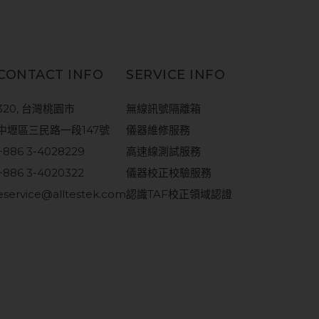
CONTACT INFO
SERVICE INFO
320, 台灣桃園市
無線訊號隔離箱
中壢區三民路一段147號
儀器維修服務
+886 3-4028229
高速線測試服務
+886 3-4020322
儀器校正校驗服務
eservice@alltestek.com
認識TAF校正領域認證