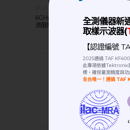
DC Block｜直流阻隔器
6GHz│SMA(M)-SMA(F) D.C Block 直
全測儀器新
流阻隔器
取樣示波器(
【認證編號 TAF
2025通過 TAF KF
北部：桃
此專項依據Tektro
中南部：71
標，確保量測精度與功
全台唯一！通過 TAF 
儀器校
二手儀
如需要
儀校
請諮詢客服信箱:
eservice@allt