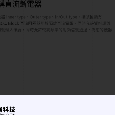
器亦稱直流斷電器
 Inner type、Outer type、In/Out type，接頭種類有
D.C. Block 直流阻隔器
用於隔離直流電壓，同時允許資料訊號
訊號灌入儀器，同時允許較高頻率的射頻信號通過，為您的儀器