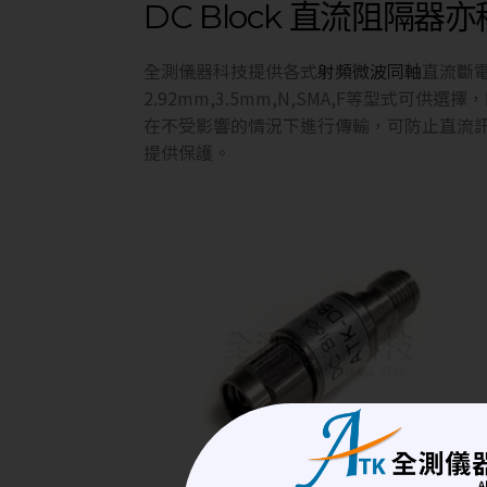
DC Block 直流阻隔
全測儀器科技提供各式
射頻微波同軸
直流斷電器
2.92mm,3.5mm,N,SMA,F等型式可供選擇，
在不受影響的情況下進行傳輸，可防止直流
提供保護。