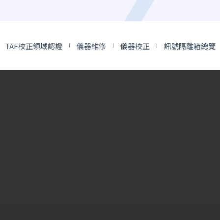
TAF校正領域認證
儀器維修
儀器校正
訊號隔離箱總覽