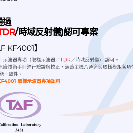
通過
TDR
/時域反射儀)認可專案
 KF4001】
4001 示波器專項（取樣示波器／
TDR
／時域反射儀） 認可。
園市中壢區三民路一段145號
nix原廠技術手冊進行驗證與校正，涵蓋主機八通道與取樣模組各項
0台南市永康區鹽行路239之9號
能一致性。
KF4001 取樣示波器專項認可
正
、
儀器校驗
、
手動隔離箱
器
、
儀器租賃
、
儀器維修
委託
、
技術諮詢
、
訊號隔離箱
estek.com
或撥打
03-4020322
將有專人為您服務