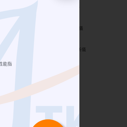
Signal Generator | 訊號產生器
Attenuator | 衰減器
5G 毫米波測試室
Network Analyzer | 網路分析儀
電子通訊儀器
Power Divider | 功率分配器
Spectrum Analyzer | 綜合分析儀
DC Block｜直流阻隔器
RF Cable | 同軸電纜
性能指
RF Adapter | 高頻轉接頭
日本潤工社 Junflon MWX