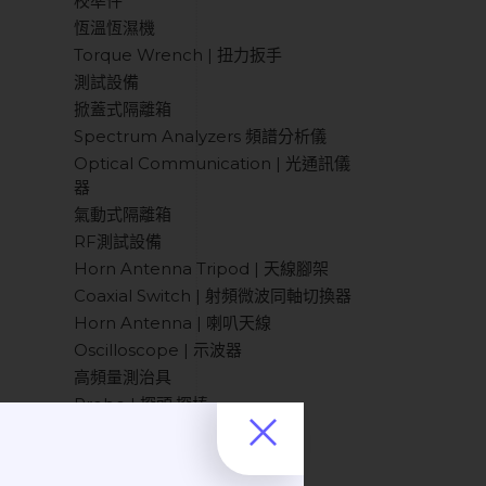
校準件
恆溫恆濕機
Torque Wrench | 扭力扳手
測試設備
掀蓋式隔離箱
Spectrum Analyzers 頻譜分析儀
Optical Communication | 光通訊儀
器
氣動式隔離箱
RF測試設備
Horn Antenna Tripod | 天線腳架
Coaxial Switch | 射頻微波同軸切換器
Horn Antenna | 喇叭天線
Oscilloscope | 示波器
高頻量測治具
Probe | 探頭.探棒
Filter | 濾波器
手動隔離箱
RF耗材