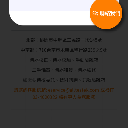
配器
聯絡我們
北部：桃園市中壢區三民路一段145號
中南部：710台南市永康區鹽行路239之9號
儀器校正
、
儀器校驗
、
手動隔離箱
二手儀器
、
儀器租賃
、
儀器維修
如需要
儀校委託
、
技術諮詢
、
訊號隔離箱
請諮詢客服信箱:
eservice@alltestek.com
或撥打
03-4020322
將有專人為您服務