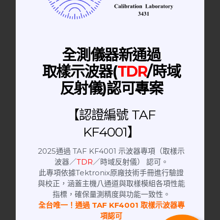
全測儀器新通過
取樣示波器(
TDR
/時域
反射儀)認可專案
【認證編號 TAF
KF4001】
2025通過 TAF KF4001 示波器專項（取樣示
波器／
TDR
／時域反射儀） 認可。
此專項依據Tektronix原廠技術手冊進行驗證
與校正，涵蓋主機八通道與取樣模組各項性能
指標，確保量測精度與功能一致性。
Power Divider | 功率分配器
全台唯一！通過 TAF KF4001 取樣示波器專
DC-8GHz│8 Way Power Divider 功率分
項認可