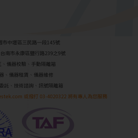
園市中壢區三民路一段145號
0台南市永康區鹽行路239之9號
正
、
儀器校驗
、
手動隔離箱
器
、
儀器租賃
、
儀器維修
委託
、
技術諮詢
、
訊號隔離箱
estek.com
或撥打
03-4020322
將有專人為您服務