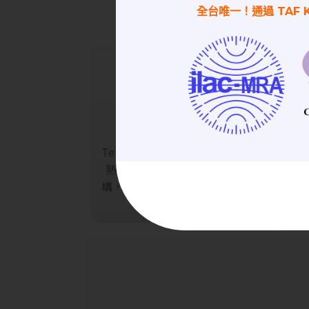
全台唯一！通過 TAF 
完
原廠等級專業技術
校正
Tektronix 25年經驗工程師，
熟悉 TDR、示波器與模組結
已累
構，提供等同原廠品質的精密
廠（
校正與保養。
執