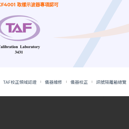
KF4001 取樣示波器專項認可
整報告&可信實績
靜電防護專案支援
流程透明，提供校正報
不僅提供校正，還能協助診斷
告。
現場靜電問題、設計防護流
積為台灣多家知名科技大
程，幫助您避免高價模組損壞
嘉聯益、旺矽、台郡等）
風險。
TAF校正領域認證
儀器維修
儀器校正
訊號隔離箱總覽
行校正服務的經驗。