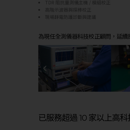
TDR 阻抗量測儀主機 / 模組校正
高階示波器與探棒校正
現場靜電防護診斷與建議
為現任全測儀器科技校正顧問，延續
已服務超過 10 家以上高