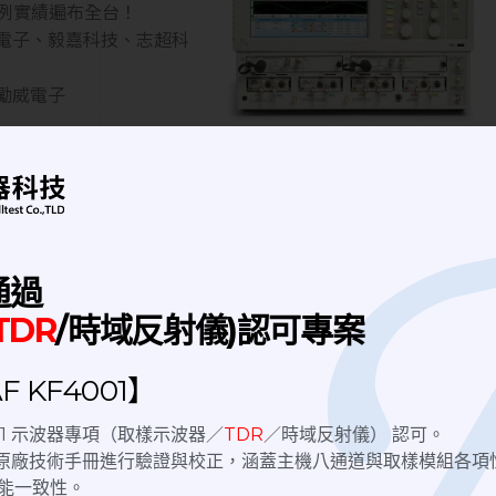
案例實績遍布全台！
電子、毅嘉科技、志超科
勵威電子
完
ESD 靜電風險防範與操作流
程改善
通過
TDR
/時域反射儀)認可專案
正系統
針對常見的模組損壞問題，我們也提供靜電風險診
：
斷與現場改善建議：
 KF4001】
操作流程與環境靜電分析
防護流程優化
4001 示波器專項（取樣示波器／
TDR
／時域反射儀） 認可。
TDR 模組使用與保養諮詢服務
nix原廠技術手冊進行驗證與校正，涵蓋主機八通道與取樣模組各項
能一致性。