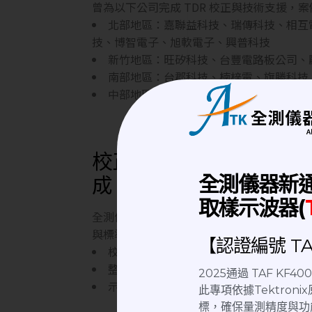
曾為以下公司完成 TDR 校正與技術支援，
北部地區：嘉聯益科技、瑞傳科技、相互
技、博智電子、旭軟電子、興普科技
新竹地區：旺矽科技、台豐電路板公司、
南部地區：台郡科技、楠梓電、旗勝科技
中部地區：同泰電子
校正流程與儀器保養一次
成
全測儀器新
取樣示波器(
全測儀器科技的中壢實驗室已建置完善的校
與標準器，並依據 Tektronix 原廠手冊執行
【認證編號 TAF
校正主機與模組全流程測試
整機保養與故障初步檢測
2025通過 TAF KF
示波器與測棒整合式校正服務
此專項依據Tektro
標，確保量測精度與功