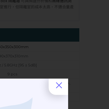
ng box 隔離箱
可與頻譜分析儀和
無線通訊測
室進行，但隔離室的成本太高，不適合量產
30x350x300mm
90x370x310mm
 / 5.8GHz [95 ± 5dB]
9 pcs
USB2.0, USB3.0, SMA, RJ45, BNC, RCA,
DC, AC, etc.)
Manual