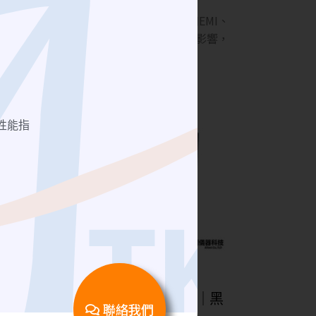
選用不同介面的濾波器。測試EMC和EMI、
，吸收箱內射頻信號。 降低外部人員的影響，
性能指
手動隔離箱
掀蓋式隔離箱
RF Shielding Box 掀蓋隔離箱｜黑
聯絡我們