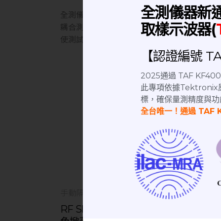
全測儀器新
全測儀器科技位於桃園中壢區，新屋交流道旁，
取樣示波器(
耦合測試、發射機輻射功率測試、接收機靈敏度
使測試更精確，隔離測試設備干擾，多種測試
【認證編號 TAF
2025通過 TAF KF
此專項依據Tektro
標，確保量測精度與功
全台唯一！通過 TAF 
手動隔離箱
掀蓋式隔離箱
RF Shielding Box 氣動隔離箱｜黑