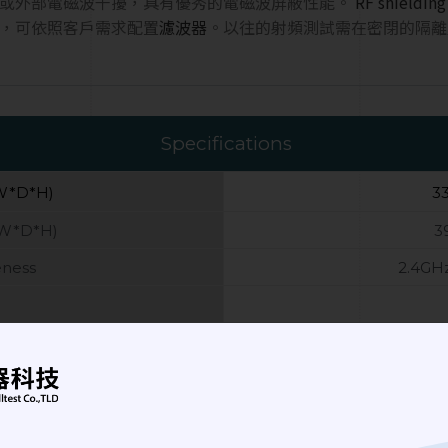
漏或外部電磁波干擾，具有優秀的電磁波屏蔽性能。
RF shieldi
，可依照客戶需求配置
濾波器
。以往的射頻測試需在密閉的隔離
Specifications
(W*D*H)
3
(W*D*H)
3
eness
2.4GHz
testing requirements can
4 pcs (VGA, DB9, DB25, 
er interface.)
hod