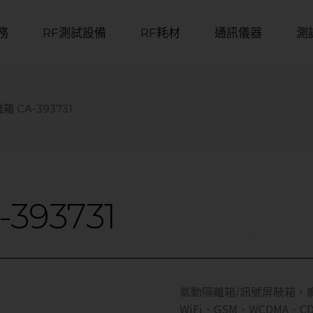
務
RF測試設備
RF耗材
通訊儀器
測
 CA-393731
-393731
氣動隔離箱/訊號屏蔽箱，廣泛應用
WiFi、GSM、WCDMA、CD