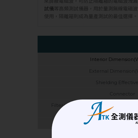
來屏蔽電磁波，可防止隔離箱的電磁波洩
試儀
等高頻測試儀器，用於量測無線電磁波
使用，隔離箱則成為量產測試的最佳選擇。
Interior Dimension
External Dimension
Shielding Effectiv
Connector
Filter interface (In accordance with 
choose to use different filt
Operation Met