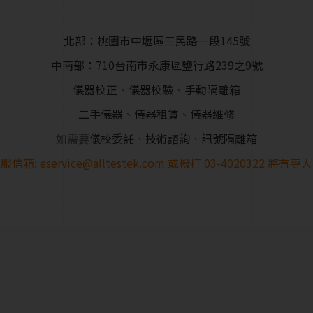
北部：桃園市中壢區三民路一段145號
中南部：710台南市永康區鹽行路239之9號
儀器校正
、
儀器校驗
、
手動隔離箱
二手儀器
、
儀器租賃
、
儀器維修
如需要
儀校委託
、
技術諮詢
、
訊號隔離箱
服信箱:
eservice@alltestek.com
或撥打
03-4020322
將有專人