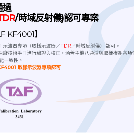
通過
提供各尺寸屏蔽箱，提供您最佳屏蔽箱解決方案。依測試需求，可
TDR
/時域反射儀)認可專案
測試等，RF功能相關測試。 隔離外部基站信號、外部干擾信號
流程的整合，簡化流程並提高效率。
 KF4001】
4001 示波器專項（取樣示波器／
TDR
／時域反射儀） 認可。
nix原廠技術手冊進行驗證與校正，涵蓋主機八通道與取樣模組各項
能一致性。
KF4001 取樣示波器專項認可
手動隔離箱
RF Shielding Box 薄型隔離箱｜白