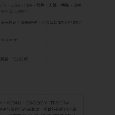
ID、NFC、UWB、IrDA、藍芽、天線、手機、無線
線通訊產品測試。
、儀器校正、儀器維修、高頻連接零組件相關問
estek.com
民路一段145號
GSM、WCDMA、CDMA2000、TDSCOMA、
器、耳機等無線通訊產品測試。
隔離箱
是運用金屬