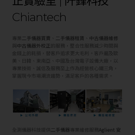
正實驗室 | 阡鋒科技
Chiantech
專業
二手
儀器買賣
、
二手
儀器租賃
、
中古
儀器維修
與
中古
儀器外校正
的服務，整合性服務減少時間與
金錢上的耗損，替客戶追求更大毛利。客戶遍及歐
美、日韓、東南亞、中國及台灣電子設備大廠，以
專業技術、誠信及服務至上作為經營核心鐵三角，
掌握現今市場潮流趨勢，滿足客戶的各種需求。
全測儀器科技提供
二手儀器
專業維修服務
Aglient 安