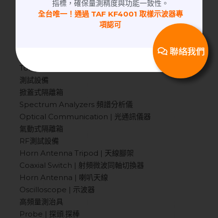
指標，確保量測精度與功能一致性。
Product
全台唯一！通過 TAF KF4001 取樣示波器專
項認可
Digital Multimeter | 數位萬用電錶
校準件
聯絡我們
恆溫恆濕機
Torque Wrench | 扭力扳手
測試設備
掀蓋式隔離箱
Spectrum Analyzers 頻譜分析儀
Optical Communication | 光通訊儀器
氣動式隔離箱
RF測試設備
Horn Antenna Tripod | 天線腳架
Coaxial Switch | 射頻微波同軸切換器
Horn Antenna | 喇叭天線
Oscilloscope | 示波器
高頻量測治具
Probe | 探頭.探棒