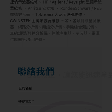
捷倫
示波器維修
、 HP /
Agilent / Keysight 是德示波
器維修
、 Anritsu 安立知 、 Rohde&Schwarz / R&S
羅德史瓦茲 、
Tektronix 太克示波器維修
、
GWINSTEK 固緯示波器維修
…等，各類射頻量測儀
器：網路分析儀、頻譜分析儀、手機綜合測試儀、
無線訊號/藍芽分析儀、信號產生器、示波器、電源
供應器等均可維修。
聯絡我們
間接受委託校正，
讓您能迅速拿到