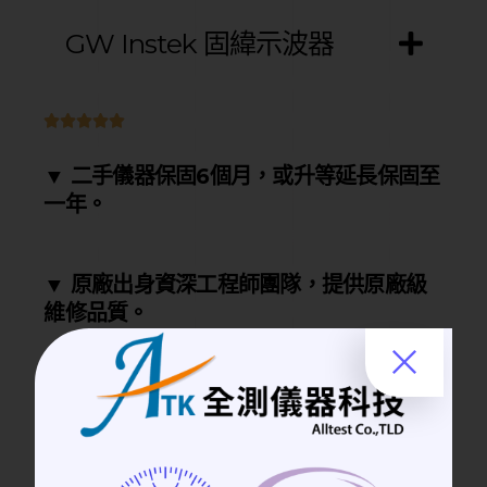
GW Instek 固緯示波器





▼
二手儀器
保固6個月，或升等延長保固至
一年。
▼ 原廠出身資深工程師團隊，提供原廠級
維修品質。
▼ 在使用方面提供技術支援， 若有相關疑
問， 皆可電話聯繫協助客戶排除問題。