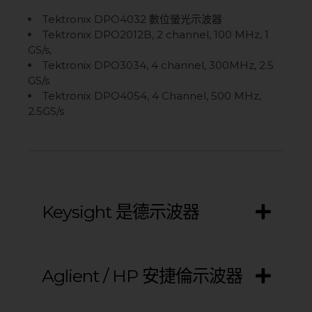
Tektronix DPO4032 數位螢光示波器
Tektronix DPO2012B, 2 channel, 100 MHz, 1
GS/s,
Tektronix DPO3034, 4 channel, 300MHz, 2.5
GS/s
Tektronix DPO4054, 4 Channel, 500 MHz,
2.5GS/s
Keysight 是德示波器
Aglient / HP 安捷倫示波器