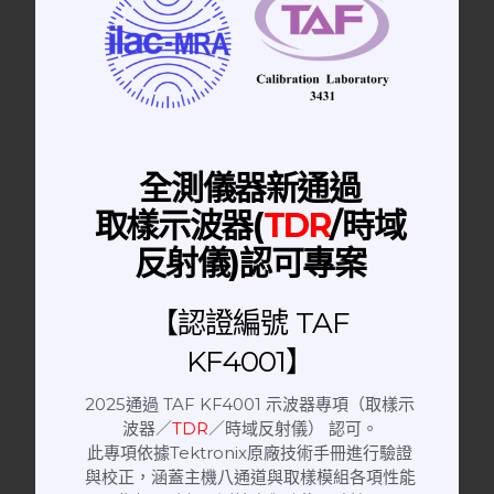
北部：桃園市中壢區三民路一段145號
中南部：710台南市永康區鹽行路239之9號
儀器校正
、
儀器校驗
、
手動隔離箱
二手儀器
、
儀器租賃
、
儀器維修
全測儀器新通過
如需要
儀校委託
、
技術諮詢
、
訊號隔離箱
取樣示波器(
TDR
/時域
請諮詢客服信箱:
eservice@alltestek.com
或撥打
03-4020322
將有專人為您服務
反射儀)認可專案
【認證編號 TAF
KF4001】
2025通過 TAF KF4001 示波器專項（取樣示
波器／
TDR
／時域反射儀） 認可。
此專項依據Tektronix原廠技術手冊進行驗證
與校正，涵蓋主機八通道與取樣模組各項性能