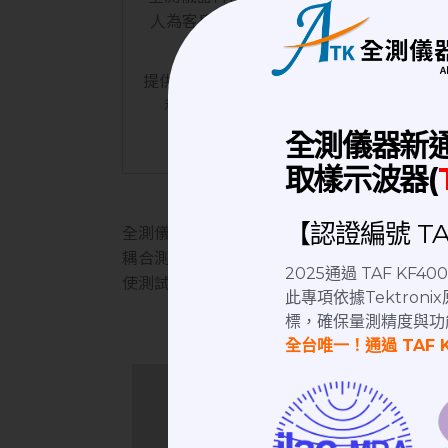
人為客戶提供最佳解決方案。適用於半導體
提供鍍金,鍍鎳,不鏽鋼不同材質的
接頭
，例如
科技提供
潤工社 Junkosha RF coaxial C
D
全測儀器新
取樣示波器(
【認證編號 TAF
全測儀器科技位於桃園中壢區，新屋交流道旁，
耦合測試、發射機輻射功率測試、接收機靈敏度
2025通過 TAF KF
使測試更精確，隔離測試設備干擾，多種測試
此專項依據Tektro
標，確保量測精度與功
全台唯一！通過 TAF 