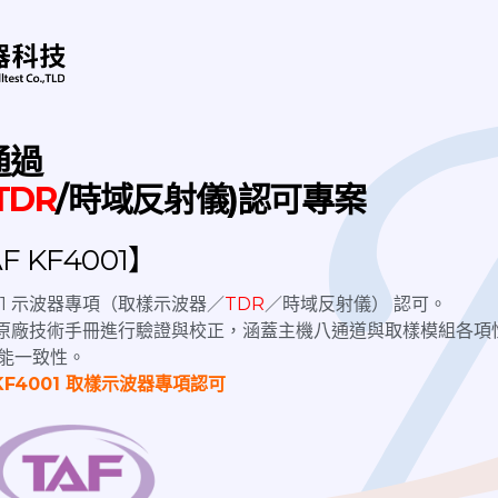
產業、軍工商用等各類型通訊設備應用，應用於5G毫米波(mmW
的產品，為高頻量測儀器必備工具，讓效率大幅提升。
：SMA、2.4mm、2.92mm、3.5mm、1.85mm、1mm、
able
、
RF Cable
、Connector、
Fliter
、Power Divider、
RF Ad
ivider，RF電纜、高頻同軸線材、高頻線等各式高頻無線通訊元
通過
TDR
/時域反射儀)認可專案
 KF4001】
提供各尺寸屏蔽箱，提供您最佳屏蔽箱解決方案。依測試需求，可
測試等，RF功能相關測試。 隔離外部基站信號、外部干擾信號
4001 示波器專項（取樣示波器／
TDR
／時域反射儀） 認可。
流程的整合，簡化流程並提高效率。
nix原廠技術手冊進行驗證與校正，涵蓋主機八通道與取樣模組各項
能一致性。
KF4001 取樣示波器專項認可