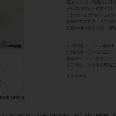
至26.5 GHz，應用於5
器科技依照客戶需求客製化各式
3.5mm、1.85mm、1
鏽鋼各式樣材質。 如希望
連接零組件相關問題，請
客服信箱：
eservice@allt
連絡電話：03-4028229
傳真電話：03-4028129
公司地址：桃園市中壢區三





pecifications
apter 高頻轉接頭
26.5 GHz SMA-KFKG
。
SMA
,
法蘭型轉接頭
，頻