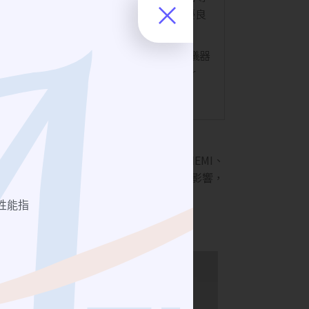
ave)研發、生產開發等。供給客戶最優良
N、SMP、SMPM、NMD型式等接頭。全測儀器
apter
、
Attenuator
、
DC Block
、 Power
件。
選用不同介面的濾波器。測試EMC和EMI、
，吸收箱內射頻信號。 降低外部人員的影響，
性能指