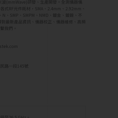
G毫米波(mmWave)研發、生產開發。全測儀器儀
RF元件耗材，SMA、2.4mm、2.92mm、
mm、N、SMP、SMPM、NMD、鍍金、鍍鎳、不
得到最新產品資訊、儀器校正、儀器維修、高頻
聯繫我們。
estek.com
民路一段145號
段至26.5 GHz。