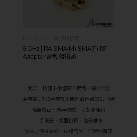
RF Adapter | 高頻轉接頭
6 GHz│RA-SMA(M)-SMA(F) RF
Adapter 高頻轉接頭
北部：桃園市中壢區三民路一段145號
中南部：710台南市永康區鹽行路239之9號
儀器校正
、
儀器校驗
、
手動隔離箱
二手儀器
、
儀器租賃
、
儀器維修
如需要
儀校委託
、
技術諮詢
、
訊號隔離箱