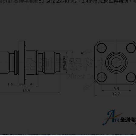
apter 高頻轉接頭
50 GHz 2.4-KFKG
。
2.4mm
,
法蘭型轉接頭
，頻
，
轉接頭
可依照不同量測需求與預算，根據客戶的需求客製化各