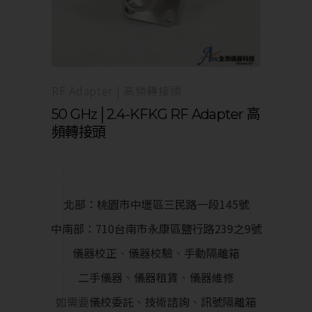
RF Adapter | 高頻轉接頭
50 GHz│2.4-KFKG RF Adapter 高
頻轉接頭
北部：桃園市中壢區三民路一段145號
中南部：710台南市永康區鹽行路239之9號
儀器校正
、
儀器校驗
、
手動隔離箱
二手儀器
、
儀器租賃
、
儀器維修
如需要
儀校委託
、
技術諮詢
、
訊號隔離箱