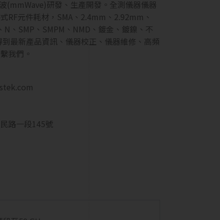
毫米波(mmWave)研發、生產開發。全測儀器儀器
F元件耗材，SMA、2.4mm、2.92mm、
mm、N、SMP、SMPM、NMD、鍍金、鍍鎳、不
得到最新產品資訊、儀器校正、儀器維修、高頻
聯繫我們。
estek.com
民路一段145號