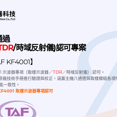
產業、軍工商用等各類型通訊設備應用，應用於5G毫米波(mmW
的產品，為高頻量測儀器必備工具，讓效率大幅提升。
：SMA、2.4mm、2.92mm、3.5mm、1.85mm、1mm、
able
、
RF Cable
、Connector、
Fliter
、Power Divider、
RF Ad
ivider，RF電纜、高頻同軸線材、高頻線等各式高頻無線通訊元
通過
TDR
/時域反射儀)認可專案
 KF4001】
提供各尺寸屏蔽箱，提供您最佳屏蔽箱解決方案。依測試需求，可
測試等，RF功能相關測試。 隔離外部基站信號、外部干擾信號
4001 示波器專項（取樣示波器／
TDR
／時域反射儀） 認可。
流程的整合，簡化流程並提高效率。
nix原廠技術手冊進行驗證與校正，涵蓋主機八通道與取樣模組各項
能一致性。
KF4001 取樣示波器專項認可