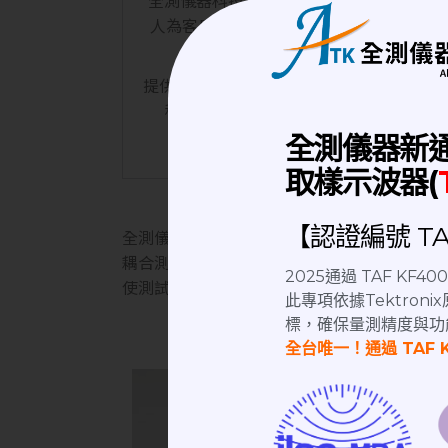
人為客戶提供最佳解決方案。適用於半導體
提供鍍金,鍍鎳,不鏽鋼不同材質的
接頭
，例如
科技提供
潤工社 Junkosha RF coaxial C
D
全測儀器新
取樣示波器(
【認證編號 TAF
全測儀器科技位於桃園中壢區，新屋交流道旁，
耦合測試、發射機輻射功率測試、接收機靈敏度
2025通過 TAF KF
使測試更精確，隔離測試設備干擾，多種測試
此專項依據Tektro
標，確保量測精度與功
全台唯一！通過 TAF 