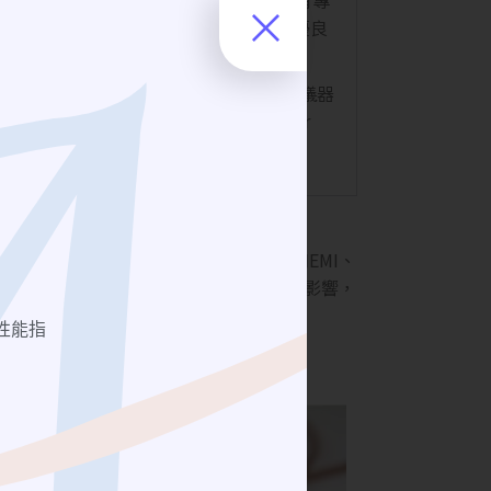
ave)研發、生產開發等。供給客戶最優良
N、SMP、SMPM、NMD型式等接頭。全測儀器
apter
、
Attenuator
、
DC Block
、 Power
件。
選用不同介面的濾波器。測試EMC和EMI、
，吸收箱內射頻信號。 降低外部人員的影響，
性能指