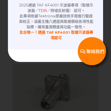
2025通過 TAF KF4001 示波器專項（取樣示
波器／
TDR
／時域反射儀） 認可。
此專項依據Tektronix原廠技術手冊進行驗證
RF Adapter | 高頻轉接頭
與校正，涵蓋主機八通道與取樣模組各項性能
40 GHz│2.92-KFKG RF Adapter 高頻
指標，確保量測精度與功能一致性。
轉接頭
全台唯一！通過 TAF KF4001 取樣示波器專
項認可
聯絡我們