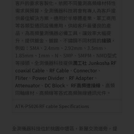
客戶的要求客製化，依照不同量測高頻線材特性
需求與預算，全測儀器科技將會有專人為客戶提
供最佳解決方案。適用於半導體產業、軍工商用
等各類型通訊設備應用，供給客戶最優良的產
品，為高頻量測儀器必備工具，讓效率大幅提
升。提供鍍金、鍍鎳、不鏽鋼不同材質的
接頭
，
例如：SMA、2.4mm、2.92mm、3.5mm、
1.85mm、1mm、N、SMP、SMPM、NMD型式
等接頭。全測儀器科技提供
潤工社 Junkosha RF
coaxial Cable
、
RF Cable
、
Connector
、
Fliter
、
Power Divider
、
RF Adapter
、
Attenuator
、
DC Block
、
RF高頻連接線
、高頻
同軸線材、高頻線等各式高頻無線通訊元件。
ATK-PS026 RF cable Specifications
全測儀器科技位於桃園中壢區，新屋交流道旁，提