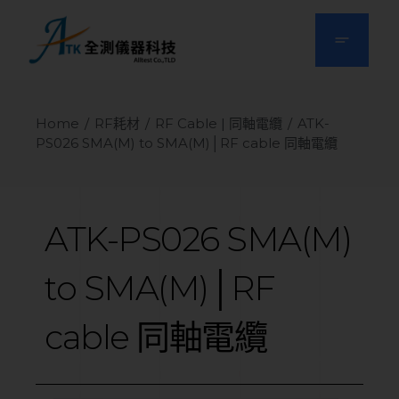
Home
RF耗材
RF Cable | 同軸電纜
ATK-
PS026 SMA(M) to SMA(M)│RF cable 同軸電纜
ATK-PS026
SMA(M)
to
SMA(M)│RF
cable
同軸電纜