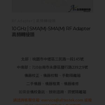
RF Adapter | 高頻轉接頭
10 GHz│SMA(M)-SMA(M) RF Adapter
高頻轉接頭
北部：桃園市中壢區三民路一段145號
中南部：710台南市永康區鹽行路239之9號
儀器校正
、
儀器校驗
、
手動隔離箱
二手儀器
、
儀器租賃
、
儀器維修
如需要
儀校委託
、
技術諮詢
、
訊號隔離箱
請諮詢客服信箱:
eservice@alltestek.com
或撥