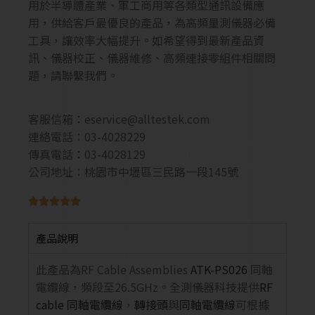
用於半導體產業、軍工商用等各類型通訊設備應
用，供給客戶最優良的產品，為高頻量測儀器必備
工具，讓效率大幅提升。如希望得到最新產品資
訊、儀器校正、儀器維修、高頻連接零組件相關問
題，請聯繫我們。
客服信箱：
eservice@alltestek.com
連絡電話：03-4028229
傳真電話：03-4028129
公司地址：桃園市中壢區三民路一段145號





產品說明
此產品為RF Cable Assemblies
ATK-PS026
同軸
電纜線，頻段至26.5GHz。全測儀器科技提供
RF
cable 同軸電纜線
，
轉接頭
與
同軸電纜線
可根據