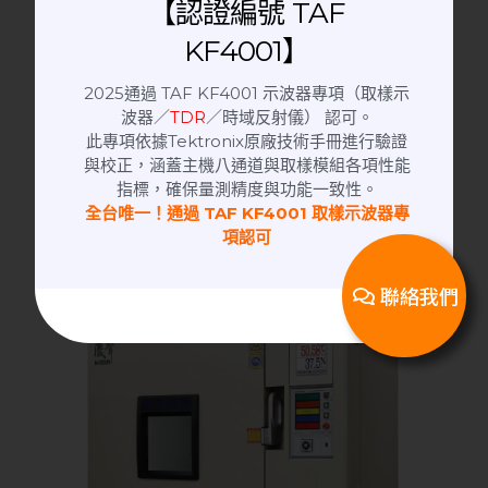
【認證編號 TAF
KF4001】
2025通過 TAF KF4001 示波器專項（取樣示
恆溫恆濕機
波器／
TDR
／時域反射儀） 認可。
GTH 150 40 CP AR | 可程式恆溫恆濕試驗
此專項依據Tektronix原廠技術手冊進行驗證
機
與校正，涵蓋主機八通道與取樣模組各項性能
指標，確保量測精度與功能一致性。
全台唯一！通過 TAF KF4001 取樣示波器專
項認可
聯絡我們