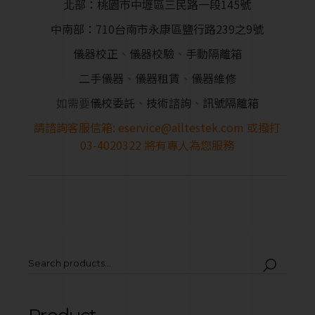
北部：桃園市中壢區三民路一段145號
中南部：710台南市永康區鹽行路239之9號
儀器校正
、
儀器校驗
、
手動隔離箱
二手儀器
、
儀器租賃
、
儀器維修
如需要
儀校委託
、
技術諮詢
、
訊號隔離箱
請諮詢客服信箱:
eservice@alltestek.com
或撥打
03-4020322
將有專人為您服務