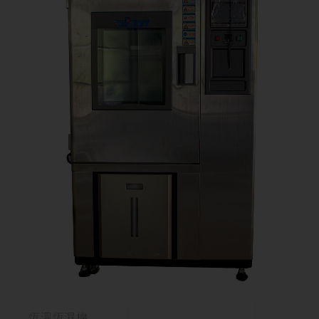
恆溫恆濕機