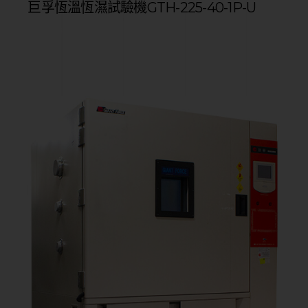
巨孚恆溫恆濕試驗機GTH-225-40-1P-U