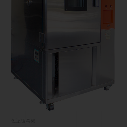
恆溫恆濕機