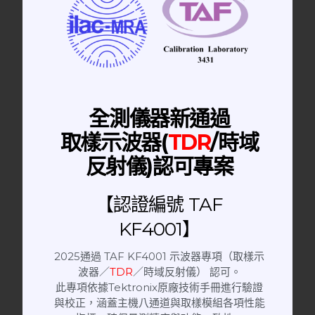
RF測試設備
Horn Antenna Tripod | 天線腳架
Coaxial Switch | 射頻微波同軸切換器
Horn Antenna | 喇叭天線
Oscilloscope | 示波器
高頻量測治具
全測儀器新通過
Probe | 探頭.探棒
Filter | 濾波器
取樣示波器(
TDR
/時域
手動隔離箱
反射儀)認可專案
RF耗材
Signal Generator | 訊號產生器
【認證編號 TAF
Attenuator | 衰減器
5G 毫米波測試室
KF4001】
Network Analyzer | 網路分析儀
電子通訊儀器
2025通過 TAF KF4001 示波器專項（取樣示
波器／
TDR
／時域反射儀） 認可。
Power Divider | 功率分配器
此專項依據Tektronix原廠技術手冊進行驗證
Spectrum Analyzer | 綜合分析儀
與校正，涵蓋主機八通道與取樣模組各項性能
DC Block｜直流阻隔器