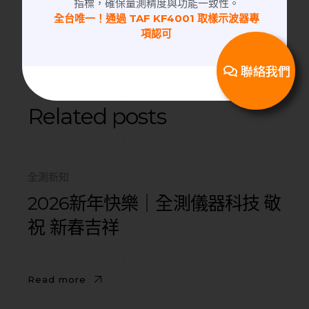
指標，確保量測精度與功能一致性。
RF Cable | 同軸電纜
全台唯一！通過 TAF KF4001 取樣示波器專
RF Adapter | 高頻轉接頭
項認可
日本潤工社 Junflon MWX
聯絡我們
Related posts
全測新知
2026新年快樂｜全測儀器科技 敬
祝 新春吉祥
Read more