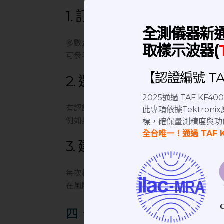
1. 訂定合理的校正週期
全測儀器新
多數企業會依照儀器性質與使用頻率，設定
取樣示波器(
可參考原廠建議、法規要求或使用環境狀況
【認證編號 TAF
2. 選擇具備
TAF 認證
的校
2025通過 TAF KF
有認證的校正實驗室能確保量測結果具追溯
此專項依據Tektro
例如具備 TAF 認證的實驗室，不僅符合 ISO
標，確保量測精度與功
全台唯一！通過 TAF 
3. 建立儀器校正紀錄與追
每次校正後都應妥善保存報告，並定期檢視
在風險。
四、結語：儀器校正是品質