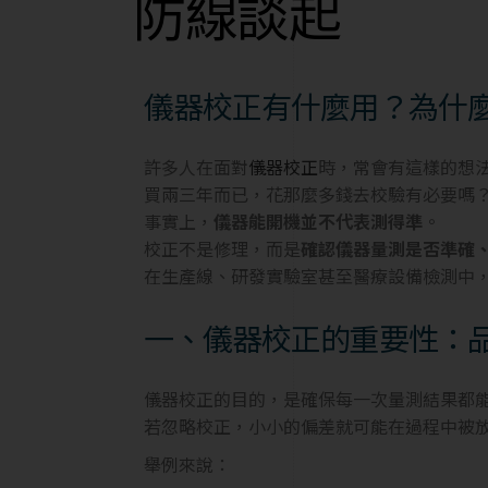
防線談起
儀器校正有什麼用？為什
許多人在面對
儀器校正
時，常會有這樣的想
買兩三年而已，花那麼多錢去校驗有必要嗎
事實上，
儀器能開機並不代表測得準
。
校正不是修理，而是
確認儀器量測是否準確
在生產線、研發實驗室甚至醫療設備檢測中
一、儀器校正的重要性：
儀器校正的目的，是確保每一次量測結果都
若忽略校正，小小的偏差就可能在過程中被
舉例來說：