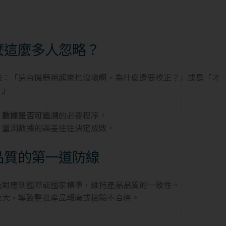
麼這麼多人忽略？
法：「這台機器用起來也沒壞啊，為什麼還要校正？」或是「才
？」
、數據是否可追溯
的必要程序。
，量測數據的誤差往往決定成敗。
品質的第一道防線
能對應到國際或國家標準，維持產品品質的一致性。
放大，導致整批產品報廢或檢驗不合格。