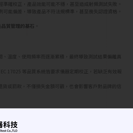
經準確校正，產品效能可能不穩，甚至造成射頻測試失敗。
例可能偏差，導致產品不符法規標準，甚至喪失認證資格。
是品質管理的基石
。
間、溫度、使用頻率而逐漸累積，最終導致測試結果偏離真
SO/IEC 17025 等品質系統皆要求儀器定期校正，若缺乏有效報
退貨或罰款，不僅損失金額可觀，也會影響客戶對品牌的信
正？