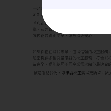
一台未經校正的儀器，就像用歪掉的尺量尺
定期進行校正，不僅是遵守標準，更是守護
若您正在尋找專業且值得信賴的校正服務，
準、報告齊全，並能依不同產業需求提供最
讓校正變得更簡單，讓數據更安心。
如果你正在尋找專業、值得信賴的校正服務
驗室提供多種測量儀器的校正服務，符合 ISO
告齊全，還能依照不同產業需求給你最適合
歡迎聯絡我們，讓
儀器校正
變得更簡單，數