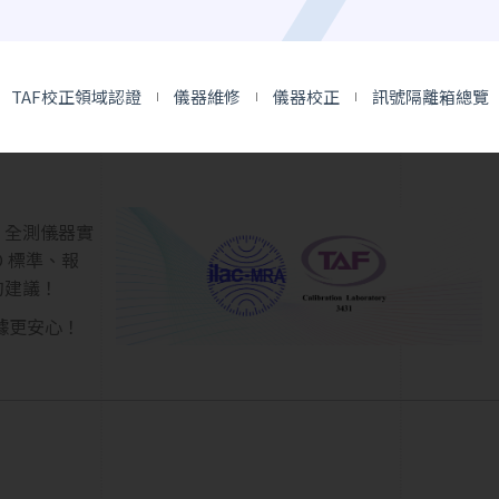
寸，看似差一點點，卻可能造成巨大的品質落差。
企業信譽、提升客戶信任與確保市場競爭力的重要關鍵。
TAF校正領域認證
儀器維修
儀器校正
訊號隔離箱總覽
全測儀器實驗室
提供多種測量儀器的校正方案，符合 ISO 標
合適的建議。
，全測儀器實
 標準、報
的建議！
據更安心！