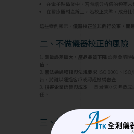
在電子製造業中，若頻譜分析儀的頻率未
在醫療器材產線上，若校正失準，成分比
這些案例顯示，
儀器校正並非例行公事，而
二、不做儀器校正的風險
測量誤差擴大，產品品質下降
誤差會隨時
值。
無法通過稽核與法規要求
ISO 9001、I
告，將難以通過客戶或認證機構審查。
損害企業信譽與成本
一旦因儀器失準造成
任。
三、如何正確進行儀器校