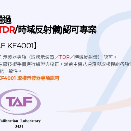
通過
一年至兩年一校
。
TDR
/時域反射儀)認可專案
，必要時可縮短週期，確保量測穩定性。
 KF4001】
正廠商
4001 示波器專項（取樣示波器／
TDR
／時域反射儀） 認可。
性與公信力。
nix原廠技術手冊進行驗證與校正，涵蓋主機八通道與取樣模組各項
/IEC 17025 標準，也能出具可被國內外客戶接受的正式報告。
能一致性。
KF4001 取樣示波器專項認可
蹤制度
是否有「數據漂移」或「逐年誤差增加」的情況，以提前預防潛
與信任的防火牆