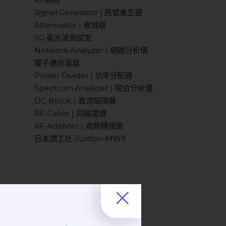
Signal Generator | 訊號產生器
Attenuator | 衰減器
5G 毫米波測試室
Network Analyzer | 網路分析儀
電子通訊儀器
Power Divider | 功率分配器
Spectrum Analyzer | 綜合分析儀
DC Block｜直流阻隔器
RF Cable | 同軸電纜
RF Adapter | 高頻轉接頭
日本潤工社 Junflon MWX