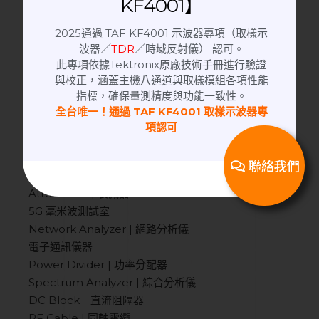
KF4001】
Horn Antenna Tripod | 天線腳架
Coaxial Switch | 射頻微波同軸切換器
2025通過 TAF KF4001 示波器專項（取樣示
波器／
TDR
／時域反射儀） 認可。
Horn Antenna | 喇叭天線
此專項依據Tektronix原廠技術手冊進行驗證
Oscilloscope | 示波器
與校正，涵蓋主機八通道與取樣模組各項性能
高頻量測治具
指標，確保量測精度與功能一致性。
Probe | 探頭.探棒
全台唯一！通過 TAF KF4001 取樣示波器專
Filter | 濾波器
項認可
手動隔離箱
RF耗材
聯絡我們
Signal Generator | 訊號產生器
Attenuator | 衰減器
5G 毫米波測試室
Network Analyzer | 網路分析儀
電子通訊儀器
Power Divider | 功率分配器
Spectrum Analyzer | 綜合分析儀
DC Block｜直流阻隔器
RF Cable | 同軸電纜