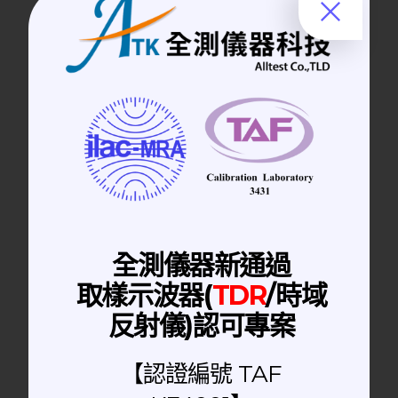
Product
Digital Multimeter | 數位萬用電錶
校準件
恆溫恆濕機
全測儀器新通過
Torque Wrench | 扭力扳手
測試設備
取樣示波器(
TDR
/時域
掀蓋式隔離箱
反射儀)認可專案
Spectrum Analyzers 頻譜分析儀
Optical Communication | 光通訊儀器
【認證編號 TAF
氣動式隔離箱
RF測試設備