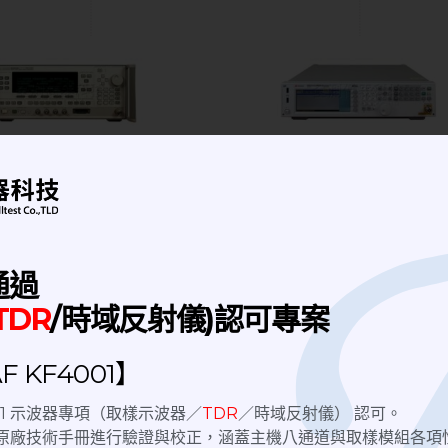
nal Generator | 訊號
Signal Generator | 訊號
生器
產生器
P 83640B
Keysight
信號產生器
N5181B 信號
通過
產生器
TDR
/時域反射儀)認可專案
 KF4001】
4001 示波器專項（取樣示波器／
TDR
／時域反射儀） 認可。
nix原廠技術手冊進行驗證與校正，涵蓋主機八通道與取樣模組各項