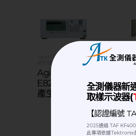
Signal Generator | 訊號
Sig
產生器
產
Agilent
H
E8247C 信號
全測儀器新
產生器
取樣示波器(
【認證編號 TAF
2025通過 TAF KF
此專項依據Tektro