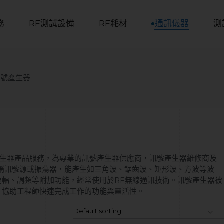
務
RF測試設備
RF耗材
通訊儀器
測
| 訊號產生器
產生器產品服務，為專業的訊號產生器供應商，訊號產生器維修商及
稱訊號源或振蕩器，能產生如三角波、鋸齒波、矩形波、方波等波
調幅、調頻等附加功能，經常使用於RF無線通訊技術。訊號產生器被
。協助工程師快速完成工作的功能與靈活性。
Default sorting