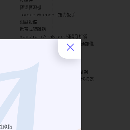
校準件
恆溫恆濕機
Torque Wrench | 扭力扳手
測試設備
掀蓋式隔離箱
Spectrum Analyzers 頻譜分析儀
Optical Communication | 光通訊儀
器
氣動式隔離箱
RF測試設備
Horn Antenna Tripod | 天線腳架
Coaxial Switch | 射頻微波同軸切換器
Horn Antenna | 喇叭天線
Oscilloscope | 示波器
高頻量測治具
Probe | 探頭.探棒
Filter | 濾波器
手動隔離箱
性能指
RF耗材