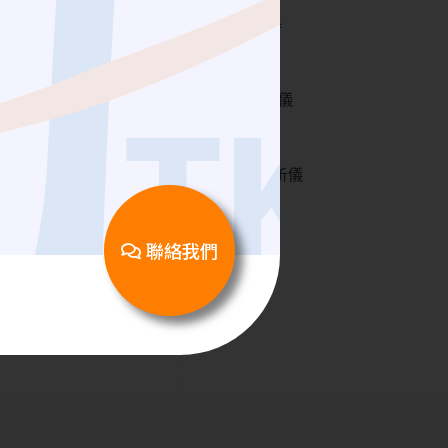
Signal Generator | 訊號產生器
Attenuator | 衰減器
5G 毫米波測試室
Network Analyzer | 網路分析儀
電子通訊儀器
Power Divider | 功率分配器
Spectrum Analyzer | 綜合分析儀
DC Block｜直流阻隔器
RF Cable | 同軸電纜
聯絡我們
RF Adapter | 高頻轉接頭
日本潤工社 Junflon MWX