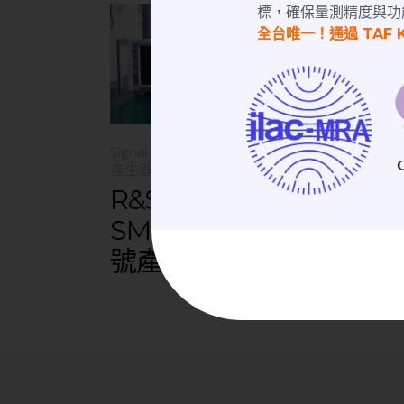
標，確保量測精度與功
全台唯一！通過 TAF 
Sig
Signal Generator | 訊號
產
產生器
T
R&S
A
SMU200A 信
號產生器