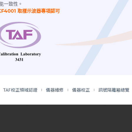
能一致性。
KF4001 取樣示波器專項認可
nal Generator | 訊號
生器
ektronix
WG610 信
號產生器
TAF校正領域認證
儀器維修
儀器校正
訊號隔離箱總覽