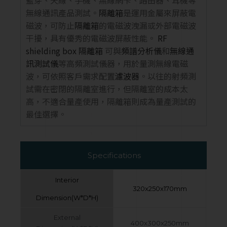
藍芽、天線、手機、無線網卡、路由器、耳機等
無線通訊產品測試。
隔離箱
是運用金屬來屏蔽電
磁波，可防止
隔離箱
的電磁波洩漏或外部電磁波
干擾，具有優秀的電磁波屏蔽性能。
RF
shielding box 隔離箱
可與
頻譜分析儀
和
無線通
訊測試儀
等高頻測試儀器，用於量測無線電磁
波，可依照客戶需求配置
濾波器
。以往的射頻測
試需在密閉的隔離室進行，但隔離室的成本太
高，不適合量產使用，隔離箱則成為量產測試的
最佳選擇。
Specifications
Interior
320x250x170mm
Dimension(W*D*H)
External
400x300x250mm