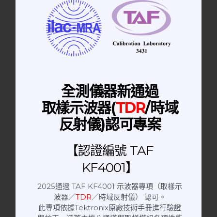
手動隔離箱
RF Shielding Box 手動隔離箱｜客製萬用
濾波器
全測儀器新通過
取樣示波器(
TDR
/時域
反射儀)認可專案
【認證編號 TAF
KF4001】
2025通過 TAF KF4001 示波器專項（取樣示
波器／
TDR
／時域反射儀） 認可。
此專項依據Tektronix原廠技術手冊進行驗證