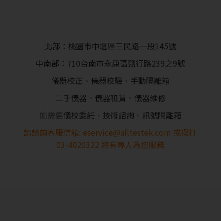
北部：桃園市中壢區三民路一段145號
中南部：710台南市永康區鹽行路239之9號
儀器校正
、
儀器校驗
、
手動隔離箱
二手儀器
、
儀器租賃
、
儀器維修
如需要
儀校委託
、
技術諮詢
、
訊號隔離箱
請諮詢客服信箱:
eservice@alltestek.com
或撥打
03-4020322
將有專人為您服務